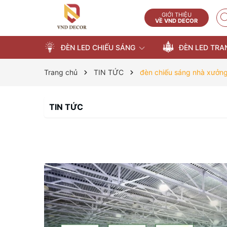
GIỚI THIỆU
VỀ VND DECOR
ĐÈN LED CHIẾU SÁNG
ĐÈN LED TRA
Trang chủ
TIN TỨC
đèn chiếu sáng nhà xưởn
TIN TỨC