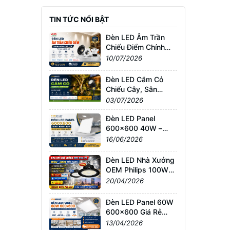
TIN TỨC NỔI BẬT
Đèn LED Âm Trần
Chiếu Điểm Chính
Hãng Giá Tốt | Tư
10/07/2026
Vấn & Báo Giá
Đèn LED Cắm Cỏ
Chiếu Cây, Sân
Vườn Giá Tốt –
03/07/2026
Chống Nước IP65,
Bảo Hành Chính
Đèn LED Panel
Hãng
600x600 40W –
60W – 80W Giá Sỉ &
16/06/2026
Lẻ Toàn Quốc
Đèn LED Nhà Xưởng
OEM Philips 100W–
200W Siêu Sáng –
20/04/2026
Giá Tốt TPHCM, Bảo
Hành 3 Năm
Đèn LED Panel 60W
600x600 Giá Rẻ
TPHCM – Sáng
13/04/2026