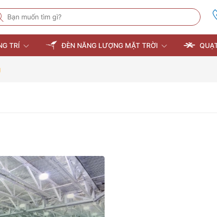
NG TRÍ
ĐÈN NĂNG LƯỢNG MẶT TRỜI
QUẠT
g