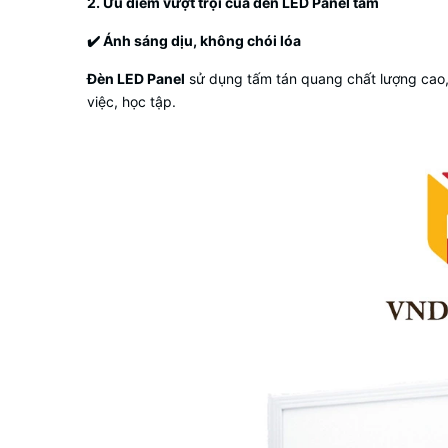
2. Ưu điểm vượt trội của đèn LED Panel tấm
✔️
Ánh sáng dịu, không chói lóa
Đèn LED Panel
sử dụng tấm tán quang chất lượng cao,
việc, học tập.