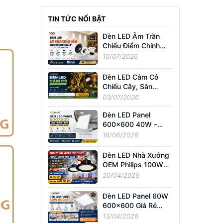
TIN TỨC NỔI BẬT
Đèn LED Âm Trần
Chiếu Điểm Chính
Hãng Giá Tốt | Tư
10/07/2026
Vấn & Báo Giá
Đèn LED Cắm Cỏ
Chiếu Cây, Sân
Vườn Giá Tốt –
03/07/2026
Chống Nước IP65,
Bảo Hành Chính
Đèn LED Panel
Hãng
600x600 40W –
60W – 80W Giá Sỉ &
16/06/2026
Lẻ Toàn Quốc
Đèn LED Nhà Xưởng
OEM Philips 100W–
200W Siêu Sáng –
20/04/2026
Giá Tốt TPHCM, Bảo
Hành 3 Năm
Đèn LED Panel 60W
600x600 Giá Rẻ
TPHCM – Sáng
13/04/2026