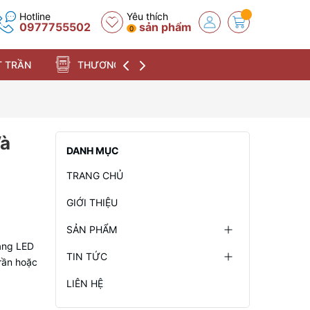
Hotline
Yêu thích
0977755502
sản phẩm
0
 TRẦN
THƯƠNG HIỆU
Và
DANH MỤC
TRANG CHỦ
GIỚI THIỆU
SẢN PHẨM
sáng LED
TIN TỨC
trần hoặc
LIÊN HỆ