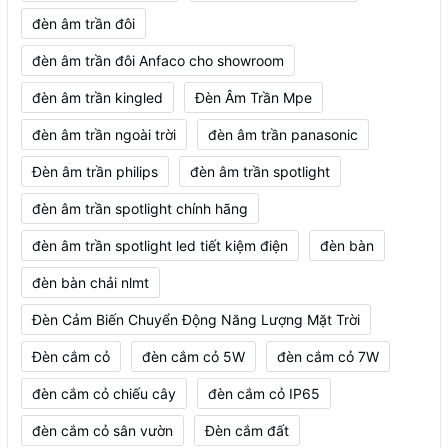
đèn âm trần đôi
đèn âm trần đôi Anfaco cho showroom
đèn âm trần kingled
Đèn Âm Trần Mpe
đèn âm trần ngoài trời
đèn âm trần panasonic
Đèn âm trần philips
đèn âm trần spotlight
đèn âm trần spotlight chính hãng
đèn âm trần spotlight led tiết kiệm điện
đèn bàn
đèn bàn chải nlmt
Đèn Cảm Biến Chuyển Động Năng Lượng Mặt Trời
Đèn cắm cỏ
đèn cắm cỏ 5W
đèn cắm cỏ 7W
đèn cắm cỏ chiếu cây
đèn cắm cỏ IP65
đèn cắm cỏ sân vườn
Đèn cắm đất