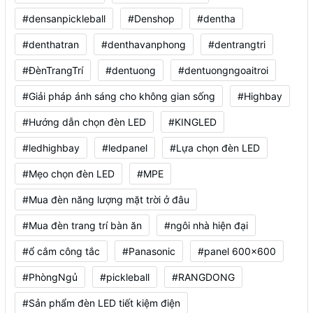
#densanpickleball
#Denshop
#dentha
#denthatran
#denthavanphong
#dentrangtri
#ĐènTrangTrí
#dentuong
#dentuongngoaitroi
#Giải pháp ánh sáng cho không gian sống
#Highbay
#Hướng dẫn chọn đèn LED
#KINGLED
#ledhighbay
#ledpanel
#Lựa chọn đèn LED
#Mẹo chọn đèn LED
#MPE
#Mua đèn năng lượng mặt trời ở đâu
#Mua đèn trang trí bàn ăn
#ngôi nhà hiện đại
#ổ cắm công tắc
#Panasonic
#panel 600x600
#PhòngNgủ
#pickleball
#RANGDONG
#Sản phẩm đèn LED tiết kiệm điện