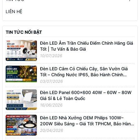
LIÊN HỆ
TIN TỨC NỔI BẬT
Đèn LED Âm Trần Chiếu Điểm Chính Hãng Giá
Tốt | Tư Vấn & Báo Giá
10/07/2026
Đèn LED Cắm Cỏ Chiếu Cây, Sân Vườn Giá
Tốt – Chống Nước IP65, Bảo Hành Chính
Hãng
03/07/2026
Đèn LED Panel 600x600 40W – 60W – 80W
Giá Sỉ & Lẻ Toàn Quốc
16/06/2026
Đèn LED Nhà Xưởng OEM Philips 100W–
200W Siêu Sáng – Giá Tốt TPHCM, Bảo Hành
3 Năm
20/04/2026