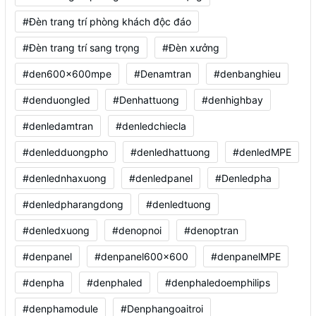
#Đèn trang trí phòng khách độc đáo
#Đèn trang trí sang trọng
#Đèn xưởng
#den600x600mpe
#Denamtran
#denbanghieu
#denduongled
#Denhattuong
#denhighbay
#denledamtran
#denledchiecla
#denledduongpho
#denledhattuong
#denledMPE
#denlednhaxuong
#denledpanel
#Denledpha
#denledpharangdong
#denledtuong
#denledxuong
#denopnoi
#denoptran
#denpanel
#denpanel600x600
#denpanelMPE
#denpha
#denphaled
#denphaledoemphilips
#denphamodule
#Denphangoaitroi