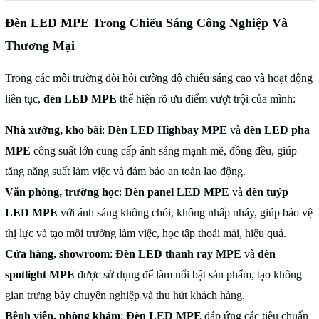
Đèn LED MPE Trong Chiếu Sáng Công Nghiệp Và
Thương Mại
Trong các môi trường đòi hỏi cường độ chiếu sáng cao và hoạt động
liên tục,
đèn LED MPE
thể hiện rõ ưu điểm vượt trội của mình:
Nhà xưởng, kho bãi
:
Đèn LED Highbay MPE
và
đèn LED pha
MPE
công suất lớn cung cấp ánh sáng mạnh mẽ, đồng đều, giúp
tăng năng suất làm việc và đảm bảo an toàn lao động.
Văn phòng, trường học
:
Đèn panel LED MPE
và
đèn tuýp
LED MPE
với ánh sáng không chói, không nhấp nháy, giúp bảo vệ
thị lực và tạo môi trường làm việc, học tập thoải mái, hiệu quả.
Cửa hàng, showroom
:
Đèn LED thanh ray MPE
và
đèn
spotlight MPE
được sử dụng để làm nổi bật sản phẩm, tạo không
gian trưng bày chuyên nghiệp và thu hút khách hàng.
Bệnh viện, phòng khám
:
Đèn LED MPE
đáp ứng các tiêu chuẩn