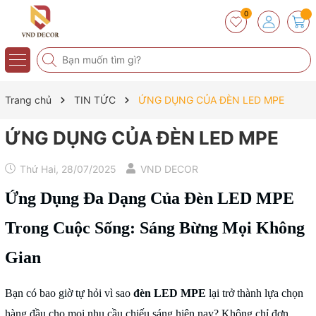
0
Trang chủ
TIN TỨC
ỨNG DỤNG CỦA ĐÈN LED MPE
ỨNG DỤNG CỦA ĐÈN LED MPE
Thứ Hai, 28/07/2025
VND DECOR
Ứng Dụng Đa Dạng Của Đèn LED MPE
Trong Cuộc Sống: Sáng Bừng Mọi Không
Gian
Bạn có bao giờ tự hỏi vì sao
đèn LED MPE
lại trở thành lựa chọn
hàng đầu cho mọi nhu cầu chiếu sáng hiện nay? Không chỉ đơn