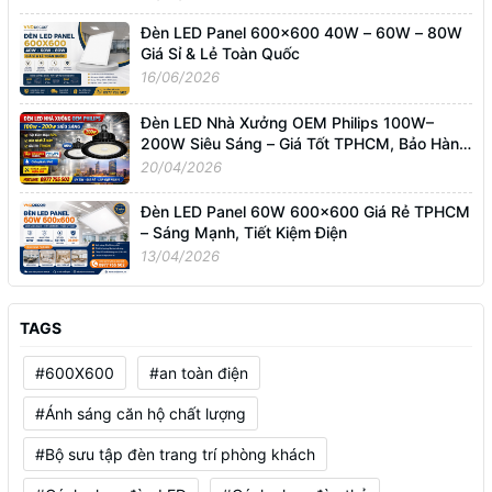
Đèn LED Panel 600x600 40W – 60W – 80W
Giá Sỉ & Lẻ Toàn Quốc
16/06/2026
Đèn LED Nhà Xưởng OEM Philips 100W–
200W Siêu Sáng – Giá Tốt TPHCM, Bảo Hành
3 Năm
20/04/2026
Đèn LED Panel 60W 600x600 Giá Rẻ TPHCM
– Sáng Mạnh, Tiết Kiệm Điện
13/04/2026
TAGS
#600X600
#an toàn điện
#Ánh sáng căn hộ chất lượng
#Bộ sưu tập đèn trang trí phòng khách