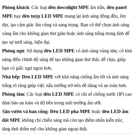
Phòng khách
: Các loại
đèn downlight MPE
âm trần,
đèn panel
MPE
hay
đèn tuýp LED MPE
mang lại ánh sáng đồng đều, êm
dịu, tạo cảm giác ấm cúng và sang trọng. Bạn có thể chọn ánh sáng
vàng ấm cho không gian thư giãn hoặc ánh sáng trắng trung tính để
tạo sự tươi sáng, hiện đại.
Phòng ngủ
: Sử dụng
đèn LED MPE
có ánh sáng vàng nhẹ, có khả
năng điều chỉnh độ sáng để tạo không gian thư thái, dễ chịu, giúp
bạn có giấc ngủ ngon hơn.
Nhà bếp
:
Đèn LED MPE
với khả năng chống ẩm tốt và ánh sáng
trắng rõ ràng giúp việc nấu nướng trở nên dễ dàng và an toàn hơn.
Phòng tắm
: Các loại
đèn LED MPE
có chỉ số chống nước (IP) cao
đảm bảo an toàn và độ bền trong môi trường ẩm ướt.
Sân vườn và ban công
:
Đèn LED pha MPE
hoặc
đèn LED âm
đất MPE
không chỉ chiếu sáng mà còn tạo điểm nhấn kiến trúc,
tăng tính thẩm mỹ cho không gian ngoại thất.