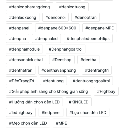
#denledpharangdong
#denledtuong
#denledxuong
#denopnoi
#denoptran
#denpanel
#denpanel600x600
#denpanelMPE
#denpha
#denphaled
#denphaledoemphilips
#denphamodule
#Denphangoaitroi
#densanpickleball
#Denshop
#dentha
#denthatran
#denthavanphong
#dentrangtri
#ĐènTrangTrí
#dentuong
#dentuongngoaitroi
#Giải pháp ánh sáng cho không gian sống
#Highbay
#Hướng dẫn chọn đèn LED
#KINGLED
#ledhighbay
#ledpanel
#Lựa chọn đèn LED
#Mẹo chọn đèn LED
#MPE