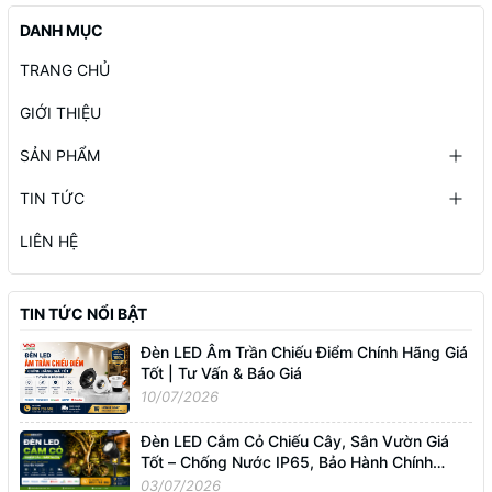
DANH MỤC
TRANG CHỦ
GIỚI THIỆU
SẢN PHẨM
TIN TỨC
LIÊN HỆ
TIN TỨC NỔI BẬT
Đèn LED Âm Trần Chiếu Điểm Chính Hãng Giá
Tốt | Tư Vấn & Báo Giá
10/07/2026
Đèn LED Cắm Cỏ Chiếu Cây, Sân Vườn Giá
Tốt – Chống Nước IP65, Bảo Hành Chính
Hãng
03/07/2026