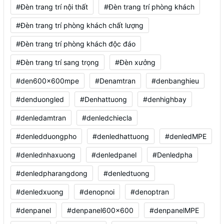
#Đèn trang trí nội thất
#Đèn trang trí phòng khách
#Đèn trang trí phòng khách chất lượng
#Đèn trang trí phòng khách độc đáo
#Đèn trang trí sang trọng
#Đèn xưởng
#den600x600mpe
#Denamtran
#denbanghieu
#denduongled
#Denhattuong
#denhighbay
#denledamtran
#denledchiecla
#denledduongpho
#denledhattuong
#denledMPE
#denlednhaxuong
#denledpanel
#Denledpha
#denledpharangdong
#denledtuong
#denledxuong
#denopnoi
#denoptran
#denpanel
#denpanel600x600
#denpanelMPE