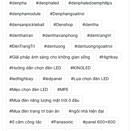
#denpha
#denphaled
#denphaledoemphilips
#denphamodule
#Denphangoaitroi
#densanpickleball
#Denshop
#dentha
#denthatran
#denthavanphong
#dentrangtri
#ĐènTrangTrí
#dentuong
#dentuongngoaitroi
#Giải pháp ánh sáng cho không gian sống
#Highbay
#Hướng dẫn chọn đèn LED
#KINGLED
#ledhighbay
#ledpanel
#Lựa chọn đèn LED
#Mẹo chọn đèn LED
#MPE
#Mua đèn năng lượng mặt trời ở đâu
#Mua đèn trang trí bàn ăn
#ngôi nhà hiện đại
#ổ cắm công tắc
#Panasonic
#panel 600x600