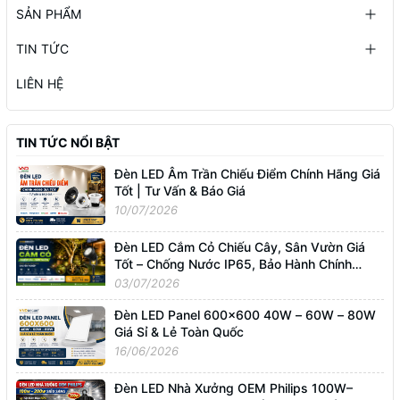
SẢN PHẨM
TIN TỨC
LIÊN HỆ
TIN TỨC NỔI BẬT
Đèn LED Âm Trần Chiếu Điểm Chính Hãng Giá
Tốt | Tư Vấn & Báo Giá
10/07/2026
Đèn LED Cắm Cỏ Chiếu Cây, Sân Vườn Giá
Tốt – Chống Nước IP65, Bảo Hành Chính
Hãng
03/07/2026
Đèn LED Panel 600x600 40W – 60W – 80W
Giá Sỉ & Lẻ Toàn Quốc
16/06/2026
Đèn LED Nhà Xưởng OEM Philips 100W–