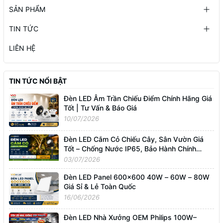
SẢN PHẨM
TIN TỨC
LIÊN HỆ
TIN TỨC NỔI BẬT
Đèn LED Âm Trần Chiếu Điểm Chính Hãng Giá
Tốt | Tư Vấn & Báo Giá
10/07/2026
Đèn LED Cắm Cỏ Chiếu Cây, Sân Vườn Giá
Tốt – Chống Nước IP65, Bảo Hành Chính
Hãng
03/07/2026
Đèn LED Panel 600x600 40W – 60W – 80W
Giá Sỉ & Lẻ Toàn Quốc
16/06/2026
Đèn LED Nhà Xưởng OEM Philips 100W–