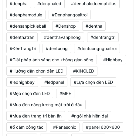
#denpha
#denphaled
#denphaledoemphilips
#denphamodule
#Denphangoaitroi
#densanpickleball
#Denshop
#dentha
#denthatran
#denthavanphong
#dentrangtri
#ĐènTrangTrí
#dentuong
#dentuongngoaitroi
#Giải pháp ánh sáng cho không gian sống
#Highbay
#Hướng dẫn chọn đèn LED
#KINGLED
#ledhighbay
#ledpanel
#Lựa chọn đèn LED
#Mẹo chọn đèn LED
#MPE
#Mua đèn năng lượng mặt trời ở đâu
#Mua đèn trang trí bàn ăn
#ngôi nhà hiện đại
#ổ cắm công tắc
#Panasonic
#panel 600x600