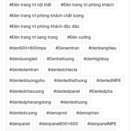
#Đèn trang trí nội thất
#Đèn trang trí phòng khách
#Đèn trang trí phòng khách chất lượng
#Đèn trang trí phòng khách độc đáo
#Đèn trang trí sang trọng
#Đèn xưởng
#den600x600mpe
#Denamtran
#denbanghieu
#denduongled
#Denhattuong
#denhighbay
#denledamtran
#denledchiecla
#denledduongpho
#denledhattuong
#denledMPE
#denlednhaxuong
#denledpanel
#Denledpha
#denledpharangdong
#denledtuong
#denledxuong
#denopnoi
#denoptran
#denpanel
#denpanel600x600
#denpanelMPE