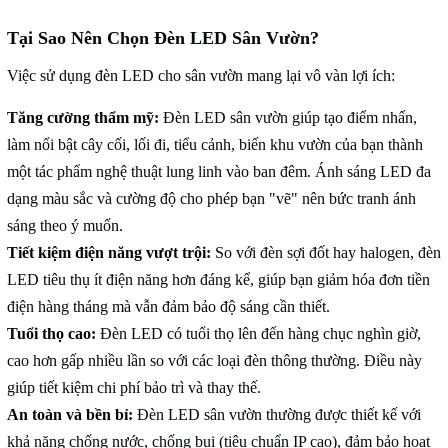
Tại Sao Nên Chọn Đèn LED Sân Vườn?
Việc sử dụng đèn LED cho sân vườn mang lại vô vàn lợi ích:
Tăng cường thẩm mỹ:
Đèn LED sân vườn giúp tạo điểm nhấn,
làm nổi bật cây cối, lối đi, tiểu cảnh, biến khu vườn của bạn thành
một tác phẩm nghệ thuật lung linh vào ban đêm. Ánh sáng LED đa
dạng màu sắc và cường độ cho phép bạn "vẽ" nên bức tranh ánh
sáng theo ý muốn.
Tiết kiệm điện năng vượt trội:
So với đèn sợi đốt hay halogen, đèn
LED tiêu thụ ít điện năng hơn đáng kể, giúp bạn giảm hóa đơn tiền
điện hàng tháng mà vẫn đảm bảo độ sáng cần thiết.
Tuổi thọ cao:
Đèn LED có tuổi thọ lên đến hàng chục nghìn giờ,
cao hơn gấp nhiều lần so với các loại đèn thông thường. Điều này
giúp tiết kiệm chi phí bảo trì và thay thế.
An toàn và bền bỉ:
Đèn LED sân vườn thường được thiết kế với
khả năng chống nước, chống bụi (tiêu chuẩn IP cao), đảm bảo hoạt