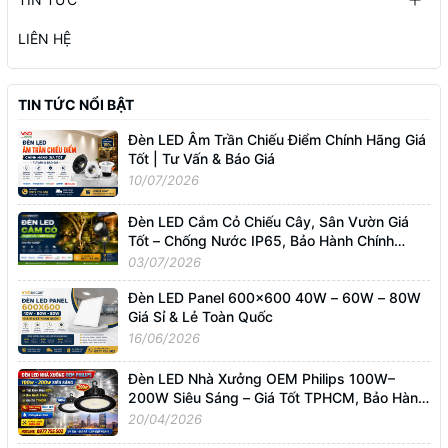
LIÊN HỆ
TIN TỨC NỔI BẬT
Đèn LED Âm Trần Chiếu Điểm Chính Hãng Giá
Tốt | Tư Vấn & Báo Giá
10/07/2026
Đèn LED Cắm Cỏ Chiếu Cây, Sân Vườn Giá
Tốt – Chống Nước IP65, Bảo Hành Chính
Hãng
03/07/2026
Đèn LED Panel 600x600 40W – 60W – 80W
Giá Sỉ & Lẻ Toàn Quốc
16/06/2026
Đèn LED Nhà Xưởng OEM Philips 100W–
200W Siêu Sáng – Giá Tốt TPHCM, Bảo Hành
3 Năm
20/04/2026