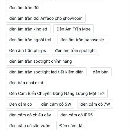
đèn âm trần đôi
đèn âm trần đôi Anfaco cho showroom
đèn âm trần kingled
Đèn Âm Trần Mpe
đèn âm trần ngoài trời
đèn âm trần panasonic
Đèn âm trần philips
đèn âm trần spotlight
đèn âm trần spotlight chính hãng
đèn âm trần spotlight led tiết kiệm điện
đèn bàn
đèn bàn chải nlmt
Đèn Cảm Biến Chuyển Động Năng Lượng Mặt Trời
Đèn cắm cỏ
đèn cắm cỏ 5W
đèn cắm cỏ 7W
đèn cắm cỏ chiếu cây
đèn cắm cỏ IP65
đèn cắm cỏ sân vườn
Đèn cắm đất