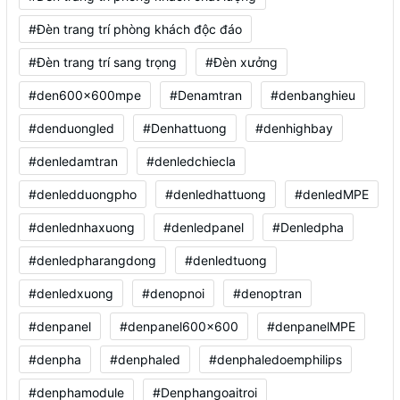
#Đèn trang trí phòng khách độc đáo
#Đèn trang trí sang trọng
#Đèn xưởng
#den600x600mpe
#Denamtran
#denbanghieu
#denduongled
#Denhattuong
#denhighbay
#denledamtran
#denledchiecla
#denledduongpho
#denledhattuong
#denledMPE
#denlednhaxuong
#denledpanel
#Denledpha
#denledpharangdong
#denledtuong
#denledxuong
#denopnoi
#denoptran
#denpanel
#denpanel600x600
#denpanelMPE
#denpha
#denphaled
#denphaledoemphilips
#denphamodule
#Denphangoaitroi