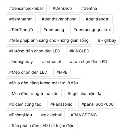
#densanpickleball
#Denshop
#dentha
#denthatran
#denthavanphong
#dentrangtri
#ĐènTrangTrí
#dentuong
#dentuongngoaitroi
#Giải pháp ánh sáng cho không gian sống
#Highbay
#Hướng dẫn chọn đèn LED
#KINGLED
#ledhighbay
#ledpanel
#Lựa chọn đèn LED
#Mẹo chọn đèn LED
#MPE
#Mua đèn năng lượng mặt trời ở đâu
#Mua đèn trang trí bàn ăn
#ngôi nhà hiện đại
#ổ cắm công tắc
#Panasonic
#panel 600x600
#PhòngNgủ
#pickleball
#RANGDONG
#Sản phẩm đèn LED tiết kiệm điện