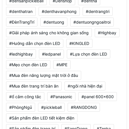
#densanpickleball
#Denshop
#dentha
#denthatran
#denthavanphong
#dentrangtri
#ĐènTrangTrí
#dentuong
#dentuongngoaitroi
#Giải pháp ánh sáng cho không gian sống
#Highbay
#Hướng dẫn chọn đèn LED
#KINGLED
#ledhighbay
#ledpanel
#Lựa chọn đèn LED
#Mẹo chọn đèn LED
#MPE
#Mua đèn năng lượng mặt trời ở đâu
#Mua đèn trang trí bàn ăn
#ngôi nhà hiện đại
#ổ cắm công tắc
#Panasonic
#panel 600x600
#PhòngNgủ
#pickleball
#RANGDONG
#Sản phẩm đèn LED tiết kiệm điện
#Sản phẩm đèn trang trí
#SangTrọng
#Tenko