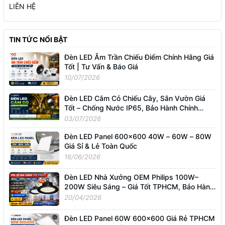
LIÊN HỆ
TIN TỨC NỔI BẬT
Đèn LED Âm Trần Chiếu Điểm Chính Hãng Giá
Tốt | Tư Vấn & Báo Giá
10/07/2026
Đèn LED Cắm Cỏ Chiếu Cây, Sân Vườn Giá
Tốt – Chống Nước IP65, Bảo Hành Chính
Hãng
03/07/2026
Đèn LED Panel 600x600 40W – 60W – 80W
Giá Sỉ & Lẻ Toàn Quốc
16/06/2026
Đèn LED Nhà Xưởng OEM Philips 100W–
200W Siêu Sáng – Giá Tốt TPHCM, Bảo Hành
3 Năm
20/04/2026
Đèn LED Panel 60W 600x600 Giá Rẻ TPHCM