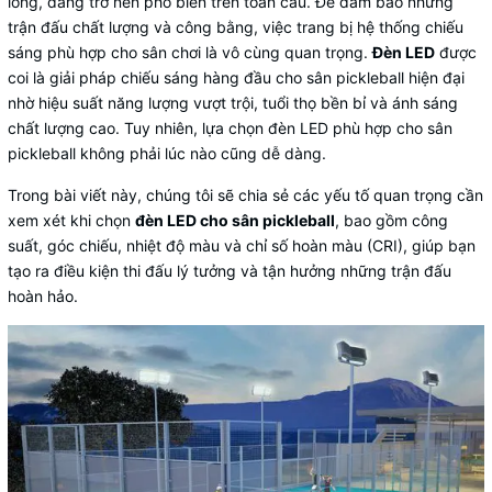
lông, đang trở nên phổ biến trên toàn cầu. Để đảm bảo những
trận đấu chất lượng và công bằng, việc trang bị hệ thống chiếu
sáng phù hợp cho sân chơi là vô cùng quan trọng.
Đèn LED
được
coi là giải pháp chiếu sáng hàng đầu cho sân pickleball hiện đại
nhờ hiệu suất năng lượng vượt trội, tuổi thọ bền bỉ và ánh sáng
chất lượng cao. Tuy nhiên, lựa chọn đèn LED phù hợp cho sân
pickleball không phải lúc nào cũng dễ dàng.
Trong bài viết này, chúng tôi sẽ chia sẻ các yếu tố quan trọng cần
xem xét khi chọn
đèn LED cho sân pickleball
, bao gồm công
suất, góc chiếu, nhiệt độ màu và chỉ số hoàn màu (CRI), giúp bạn
tạo ra điều kiện thi đấu lý tưởng và tận hưởng những trận đấu
hoàn hảo.