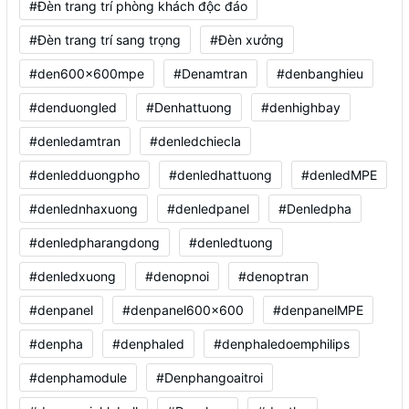
#Đèn trang trí phòng khách độc đáo
#Đèn trang trí sang trọng
#Đèn xưởng
#den600x600mpe
#Denamtran
#denbanghieu
#denduongled
#Denhattuong
#denhighbay
#denledamtran
#denledchiecla
#denledduongpho
#denledhattuong
#denledMPE
#denlednhaxuong
#denledpanel
#Denledpha
#denledpharangdong
#denledtuong
#denledxuong
#denopnoi
#denoptran
#denpanel
#denpanel600x600
#denpanelMPE
#denpha
#denphaled
#denphaledoemphilips
#denphamodule
#Denphangoaitroi