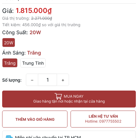
1.815.000₫
Giá:
Giá thị trường:
2.271.000₫
Tiết kiệm:
456.000₫
so với giá thị trường
Công Suất:
20W
20W
Ánh Sáng:
Trắng
Trắng
Trung Tính
−
+
Số lượng:
MUA NGAY
Giao hàng tận nơi hoặc nhận tại cửa hàng
LIÊN HỆ TƯ VẤN
THÊM VÀO GIỎ HÀNG
Hotline: 0977755502
Miễn phí vận chuyển tại TP.HCM