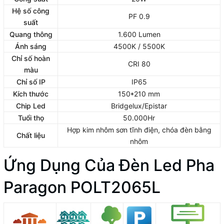
Hệ số công
PF 0.9
suất
Quang thông
1.600 Lumen
Ánh sáng
4500K / 5500K
Chỉ số hoàn
CRI 80
màu
Chỉ số IP
IP65
Kích thước
150*210 mm
Chip Led
Bridgelux/Epistar
Tuổi thọ
50.000Hr
Hợp kim nhôm sơn tĩnh điện, chóa đèn bằng
Chất liệu
nhôm
Ứng Dụng Của Đèn Led Pha
Paragon POLT2065L