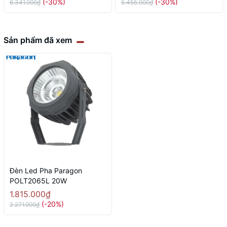
(-30%)
(-30%)
6.341.000₫
5.455.000₫
Sản phẩm đã xem
Đèn Led Pha Paragon
POLT2065L 20W
1.815.000₫
(-20%)
2.271.000₫