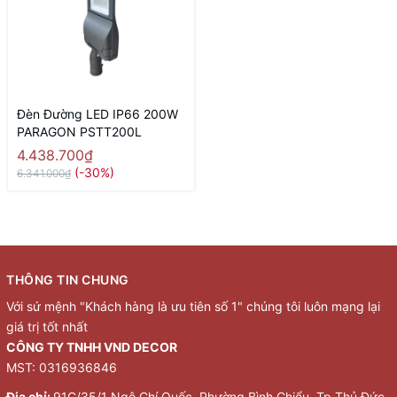
Đèn Đường LED IP66 200W
PARAGON PSTT200L
4.438.700₫
(-30%)
6.341.000₫
THÔNG TIN CHUNG
Với sứ mệnh "Khách hàng là ưu tiên số 1" chúng tôi luôn mạng lại
giá trị tốt nhất
CÔNG TY TNHH VND DECOR
MST: 0316936846
Địa chỉ:
91C/35/1 Ngô Chí Quốc, Phường Bình Chiểu, Tp Thủ Đức,