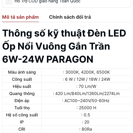
Hỗ Trợ COD giao hàng Toàn Quốc
Mô tả sản phẩm
Chính sách đổi trả
Thông số kỹ thuật Đèn LED
Ốp Nổi Vuông Gắn Trần
6W-24W PARAGON
Màu ánh sáng
: 3000K, 4200K, 6500K
Công suất
: 6 W / 12W / 18W / 24W
Hiệu suất
: 70 Lm/W
Quang thông
: 420 Lm/840Lm/1260Lm/2274Lm
Điện áp
: AC100~240V/50-60Hz
Tuổi thọ
: 25000 H
Hệ số công suất
: 0.5
IP
: 20
CRI
: 80Ra