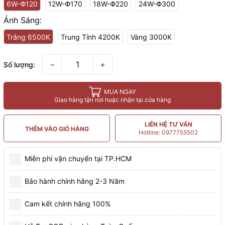
6W-Փ120
12W-Փ170
18W-Փ220
24W-Փ300
Ánh Sáng:
Trắng 6500K
Trung Tính 4200K
Vàng 3000K
−
+
Số lượng:
MUA NGAY
Giao hàng tận nơi hoặc nhận tại cửa hàng
LIÊN HỆ TƯ VẤN
THÊM VÀO GIỎ HÀNG
Hotline: 0977755502
Miễn phí vận chuyển tại TP.HCM
Bảo hành chính hãng 2-3 Năm
Cam kết chính hãng 100%