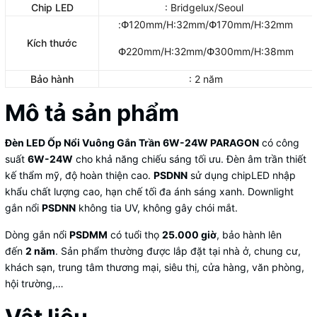
Chip LED
: Bridgelux/Seoul
:Փ120mm/H:32mm/Փ170mm/H:32mm
Kích thước
Փ220mm/H:32mm/Փ300mm/H:38mm
Bảo hành
: 2 năm
Mô tả sản phẩm
Đèn LED Ốp Nổi Vuông Gắn Trần 6W-24W PARAGON
có công
suất
6W-24W
cho khả năng chiếu sáng tối ưu. Đèn âm trần thiết
kế thẩm mỹ, độ hoàn thiện cao.
PSDNN
sử dụng chipLED nhập
khẩu chất lượng cao, hạn chế tối đa ánh sáng xanh. Downlight
gắn nổi
PSDNN
không tia UV, không gây chói mắt.
Dòng gắn nổi
PSDMM
có tuổi thọ
25.000 giờ
, bảo hành lên
đến
2 năm
. Sản phẩm thường được lắp đặt tại nhà ở, chung cư,
khách sạn, trung tâm thương mại, siêu thị, cửa hàng, văn phòng,
hội trường,…