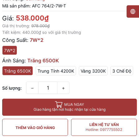
Mã sản phẩm:
AFC 764/2-7W-T
538.000₫
Giá:
Giá thị trường:
978.000₫
Tiết kiệm:
440.000₫
so với giá thị trường
Công Suất:
7W*2
7W*2
Ánh Sáng:
Trắng 6500K
Trắng 6500K
Trung Tính 4200K
Vàng 3200K
3 Chế Độ
−
+
Số lượng:
MUA NGAY
Giao hàng tận nơi hoặc nhận tại cửa hàng
LIÊN HỆ TƯ VẤN
THÊM VÀO GIỎ HÀNG
Hotline: 0977755502