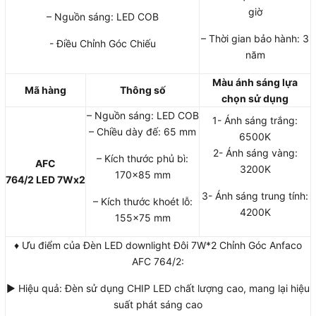
giờ
– Nguồn sáng: LED COB
– Thời gian bảo hành: 3
- Điều Chỉnh Góc Chiếu
năm
Màu ánh sáng lựa
Mã hàng
Thông số
chọn sử dụng
– Nguồn sáng: LED COB
1- Ánh sáng trắng:
– Chiều dày đế: 65 mm
6500K
2- Ánh sáng vàng:
– Kích thước phủ bì:
AFC
3200K
170×85 mm
764/2
LED
7Wx2
3- Ánh sáng trung tính:
– Kích thước khoét lỗ:
4200K
155×75 mm
♦ Ưu điểm của Đèn LED downlight Đôi 7W*2 Chỉnh Góc Anfaco
AFC 764/2:
► Hiệu quả: Đèn sử dụng CHIP LED chất lượng cao, mang lại hiệu
suất phát sáng cao