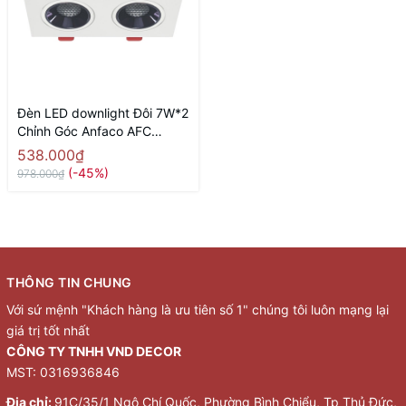
Đèn LED downlight Đôi 7W*2
Chỉnh Góc Anfaco AFC
764/2-7Wx2
538.000₫
(-45%)
978.000₫
THÔNG TIN CHUNG
Với sứ mệnh "Khách hàng là ưu tiên số 1" chúng tôi luôn mạng lại
giá trị tốt nhất
CÔNG TY TNHH VND DECOR
MST: 0316936846
Địa chỉ:
91C/35/1 Ngô Chí Quốc, Phường Bình Chiểu, Tp Thủ Đức,