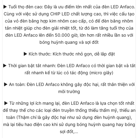
► Tuổi thọ đèn cao: Đây là ưu điểm lớn nhất của đèn LED Anfaco.
Cùng với việc sử dụng CHIP LED chất lượng cao, thì việc cấu tạo
của vỏ đèn bằng hợp kim nhôm cao cấp, có đế đèn bằng nhôm
tản nhiệt giúp cho đèn giải nhiệt tốt, từ đó làm tăng tuổi thọ của
đèn LED Anfaco lên đến 50.000 giờ, lớn hơn rất nhiều lần so với
bóng huỳnh quang và sợi đốt
► Kích thước: Kích thước nhỏ gọn, dễ lắp đặt
► Thời gian bật tắt nhanh: Đèn LED Anfaco có thời gian bật và tắt
rất nhanh kể từ lúc có tác động (micro giây)
► An toàn: Đèn LED Anfaco không gây độc hại, rất thân thiện với
môi trường
► Từ những lợi ích mang lại, đèn LED Anfaco là lựa chọn tốt nhất
để thay thế cho các loại đèn truyền thống thiếu thẩm mỹ, thiếu an
toàn (Thậm chí là gây độc hại như sử dụng đèn huỳnh quang),
mà lại tiêu hao điện cao khi sử dụng bóng huỳnh quang hay bóng
sợi đốt,…