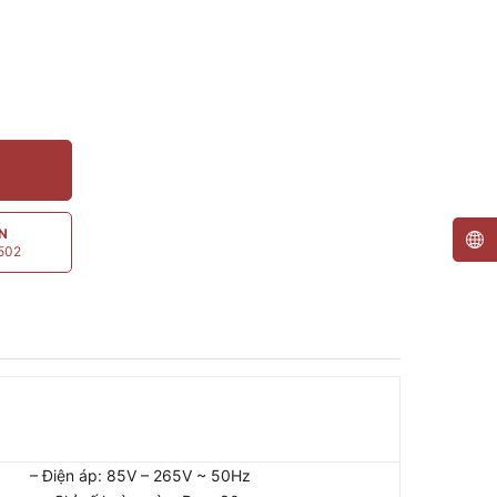
ẤN
5502
– Điện áp: 85V – 265V ~ 50Hz