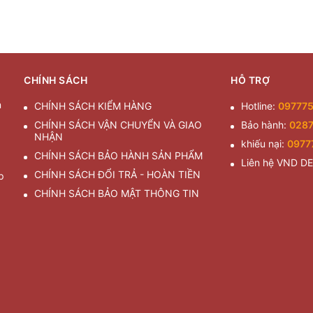
CHÍNH SÁCH
HỖ TRỢ
n
CHÍNH SÁCH KIỂM HÀNG
Hotline:
09777
CHÍNH SÁCH VẬN CHUYỂN VÀ GIAO
Bảo hành:
028
NHẬN
khiếu nại:
0977
CHÍNH SÁCH BẢO HÀNH SẢN PHẨM
Liên hệ VND D
CHÍNH SÁCH ĐỔI TRẢ - HOÀN TIỀN
p
CHÍNH SÁCH BẢO MẬT THÔNG TIN