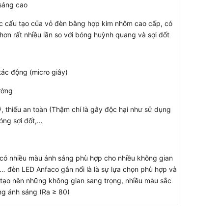
 sáng cao
iệc cấu tạo của vỏ đèn bằng hợp kim nhôm cao cấp, có
 hơn rất nhiều lần so với bóng huỳnh quang và sợi đốt
tác động (micro giây)
ường
ỹ, thiếu an toàn (Thậm chí là gây độc hại như sử dụng
óng sợi đốt,…
ại có nhiều màu ánh sáng phù hợp cho nhiều không gian
… đèn LED Anfaco gắn nổi là là sự lựa chọn phù hợp và
 tạo nên những không gian sang trọng, nhiều màu sắc
ng ánh sáng (Ra ≥ 80)