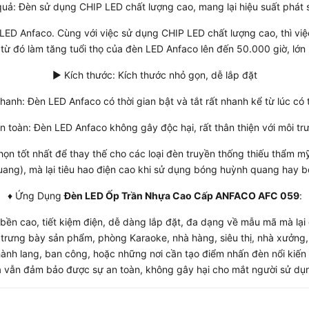
uả: Đèn sử dụng CHIP LED chất lượng cao, mang lại hiệu suất phát
 LED Anfaco. Cùng với việc sử dụng CHIP LED chất lượng cao, thì v
 từ đó làm tăng tuổi thọ của đèn LED Anfaco lên đến 50.000 giờ, lớn
► Kích thước: Kích thước nhỏ gọn, dễ lắp đặt
nhanh: Đèn LED Anfaco có thời gian bật và tắt rất nhanh kể từ lúc có 
n toàn: Đèn LED Anfaco không gây độc hại, rất thân thiện với môi tr
họn tốt nhất để thay thế cho các loại đèn truyền thống thiếu thẩm m
ang), mà lại tiêu hao điện cao khi sử dụng bóng huỳnh quang hay b
♦ Ứng Dụng
Đèn LED Ốp Trần Nhựa Cao Cấp ANFACO AFC 059
:
ộ bền cao, tiết kiệm điện, dễ dàng lắp đặt, đa dạng về mẫu mã mà l
rưng bày sản phẩm, phòng Karaoke, nhà hàng, siêu thị, nhà xưởng,
hành lang, ban công, hoặc những nơi cần tạo điểm nhấn đèn nổi kiến
 vẫn đảm bảo được sự an toàn, không gây hại cho mắt người sử dụ