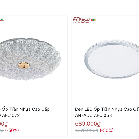
 Ốp Trần Nhựa Cao Cấp
Đèn LED Ốp Trần Nhựa Cao C
 AFC 072
ANFACO AFC 058
00₫
689.000₫
0₫
(-50%)
1.378.000₫
(-50%)