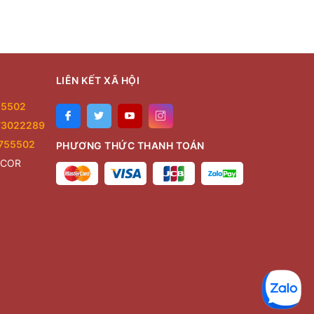
LIÊN KẾT XÃ HỘI
55502
73022289
755502
PHƯƠNG THỨC THANH TOÁN
ECOR