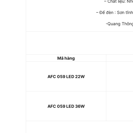
– Chất liệu: N
– Đế đèn : Sơn tĩn
-Quang Thôn
Mã hàng
AFC 059
LED
22W
AFC 059
LED
36W