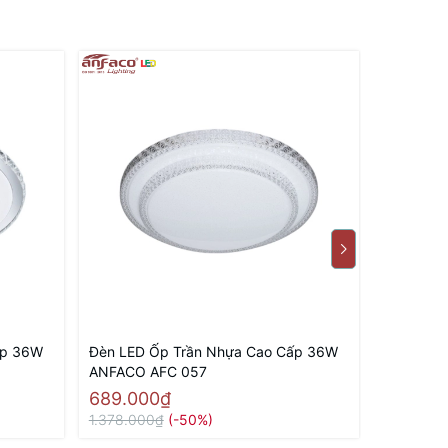
ấp 36W
Đèn LED Ốp Trần Nhựa Cao Cấp 36W
Đèn LED 
ANFACO AFC 057
ANFACO 
689.000₫
689.00
1.378.000₫
(-50%)
1.378.00