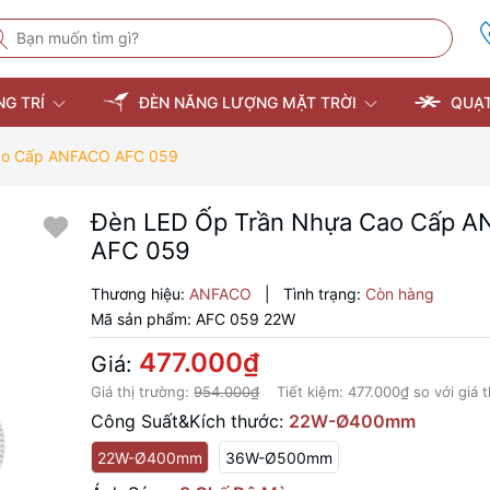
NG TRÍ
ĐÈN NĂNG LƯỢNG MẶT TRỜI
QUẠT
ao Cấp ANFACO AFC 059
Đèn LED Ốp Trần Nhựa Cao Cấp 
AFC 059
Thương hiệu:
ANFACO
|
Tình trạng:
Còn hàng
Mã sản phẩm:
AFC 059 22W
477.000₫
Giá:
Giá thị trường:
954.000₫
Tiết kiệm:
477.000₫
so với giá 
Công Suất&Kích thước:
22W-Ø400mm
22W-Ø400mm
36W-Ø500mm