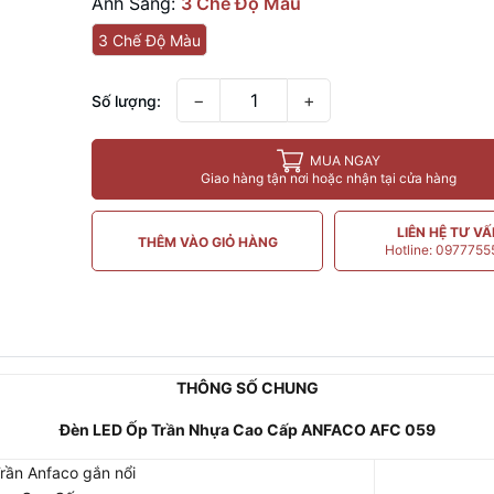
Ánh Sáng:
3 Chế Độ Màu
3 Chế Độ Màu
−
+
Số lượng:
MUA NGAY
Giao hàng tận nơi hoặc nhận tại cửa hàng
LIÊN HỆ TƯ V
THÊM VÀO GIỎ HÀNG
Hotline: 097775
THÔNG​ SỐ CHUNG
Đèn LED Ốp Trần Nhựa Cao Cấp ANFACO AFC 059
rần Anfaco gắn nổi