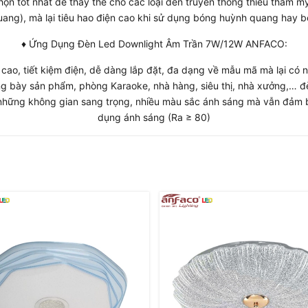
họn tốt nhất để thay thế cho các loại đèn truyền thống thiếu thẩm m
ang), mà lại tiêu hao điện cao khi sử dụng bóng huỳnh quang hay b
♦ Ứng Dụng Đèn Led Downlight Âm Trần 7W/12W ANFACO:
n cao, tiết kiệm điện, dễ dàng lắp đặt, đa dạng về mẫu mã mà lại c
 bày sản phẩm, phòng Karaoke, nhà hàng, siêu thị, nhà xưởng,… đè
n những không gian sang trọng, nhiều màu sắc ánh sáng mà vẫn đảm 
dụng ánh sáng (Ra ≥ 80)