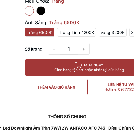
Màu Choá:
Trắng
Ánh Sáng:
Trắng 6500K
Trắng 6500K
Trung Tính 4200K
Vàng 3200K
3
−
+
Số lượng:
MUA NGAY
Giao hàng tận nơi hoặc nhận tại cửa hàng
LIÊN HỆ TƯ V
THÊM VÀO GIỎ HÀNG
Hotline: 097775
THÔNG​ SỐ CHUNG
n Led Downlight Âm Trần 7W/12W ANFACO AFC 745- Điều Chỉnh 