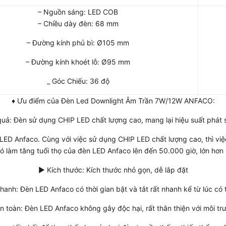
– Nguồn sáng: LED COB
– Chiều dày đèn: 68 mm
– Đường kính phủ bì: Ø105 mm
– Đường kính khoét lỗ: Ø95 mm
_ Góc Chiếu: 36 độ
♦ Ưu điểm của Đèn Led Downlight Âm Trần 7W/12W ANFACO:
uả: Đèn sử dụng CHIP LED chất lượng cao, mang lại hiệu suất phát
 LED Anfaco. Cùng với việc sử dụng CHIP LED chất lượng cao, thì v
 đó làm tăng tuổi thọ của đèn LED Anfaco lên đến 50.000 giờ, lớn hơn
► Kích thước: Kích thước nhỏ gọn, dễ lắp đặt
nhanh: Đèn LED Anfaco có thời gian bật và tắt rất nhanh kể từ lúc có 
n toàn: Đèn LED Anfaco không gây độc hại, rất thân thiện với môi tr