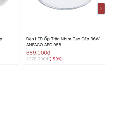
p
Đèn LED Ốp Trần Nhựa Cao Cấp 36W
Đèn LED 
ANFACO AFC 058
ANFACO 
689.000₫
689.00
1.378.000₫
(-50%)
1.378.00