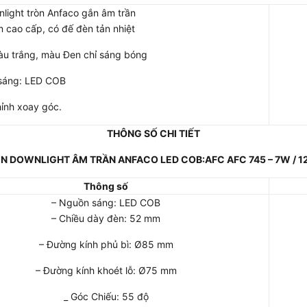
light tròn Anfaco gắn âm trần
m cao cấp, có đế đèn tản nhiệt
màu trắng, màu Đen chỉ sáng bóng
sáng: LED COB
hỉnh xoay góc.
THÔNG SỐ CHI TIẾT
N DOWNLIGHT ÂM TRẦN ANFACO LED COB:AFC AFC 745 – 7W / 
Thông số
– Nguồn sáng: LED COB
– Chiều dày đèn: 52 mm
– Đường kính phủ bì: Ø85 mm
– Đường kính khoét lỗ: Ø75 mm
_ Góc Chiếu: 55 độ