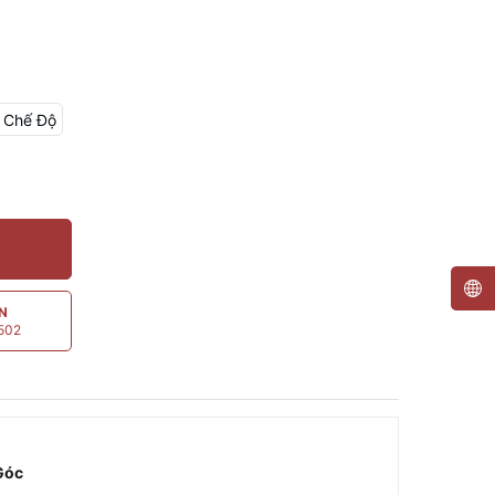
 Chế Độ
ẤN
5502
Góc