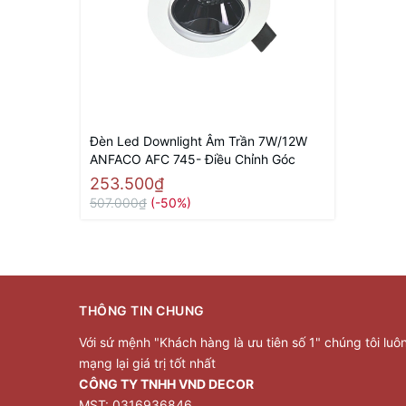
Đèn Led Downlight Âm Trần 7W/12W
ANFACO AFC 745- Điều Chỉnh Góc
253.500₫
507.000₫
(-50%)
THÔNG TIN CHUNG
Với sứ mệnh "Khách hàng là ưu tiên số 1" chúng tôi luô
mạng lại giá trị tốt nhất
CÔNG TY TNHH VND DECOR
MST: 0316936846