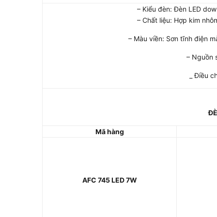
– Kiểu đèn: Đèn LED down
– Chất liệu: Hợp kim nhô
– Màu viền: Sơn tĩnh điện 
– Nguồn 
_ Điều c
ĐÈ
Mã hàng
AFC 745
LED
7W