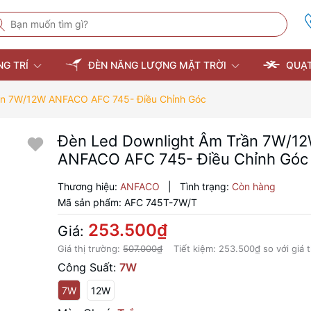
NG TRÍ
ĐÈN NĂNG LƯỢNG MẶT TRỜI
QUẠT
ần 7W/12W ANFACO AFC 745- Điều Chỉnh Góc
Đèn Led Downlight Âm Trần 7W/1
ANFACO AFC 745- Điều Chỉnh Góc
Thương hiệu:
ANFACO
|
Tình trạng:
Còn hàng
Mã sản phẩm:
AFC 745T-7W/T
253.500₫
Giá:
Giá thị trường:
507.000₫
Tiết kiệm:
253.500₫
so với giá 
Công Suất:
7W
7W
12W