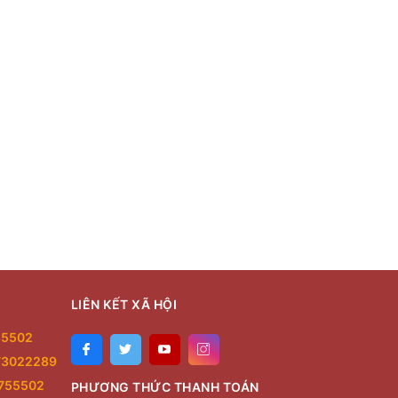
LIÊN KẾT XÃ HỘI
55502
73022289
755502
PHƯƠNG THỨC THANH TOÁN