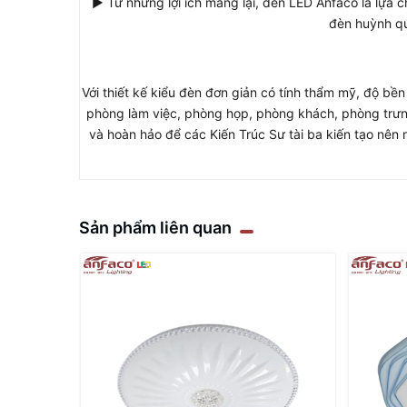
► Từ những lợi ích mang lại, đèn LED Anfaco là lựa c
đèn huỳnh qu
Với thiết kế kiểu đèn đơn giản có tính thẩm mỹ, độ bề
phòng làm việc, phòng họp, phòng khách, phòng trưng
và hoàn hảo để các Kiến Trúc Sư tài ba kiến tạo nê
Sản phẩm liên quan