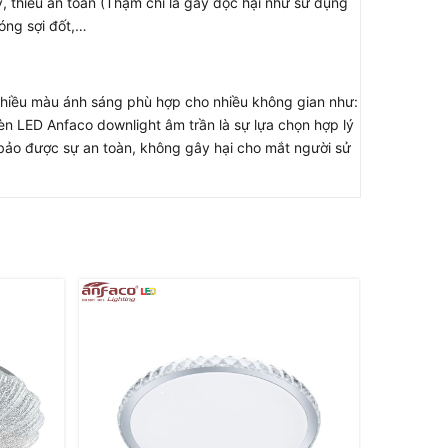
ỹ, thiếu an toàn (Thậm chí là gây độc hại như sử dụng
óng sợi đốt,…
ó nhiều màu ánh sáng phù hợp cho nhiều không gian như:
n LED Anfaco downlight âm trần là sự lựa chọn hợp lý
bảo được sự an toàn, không gây hại cho mắt người sử