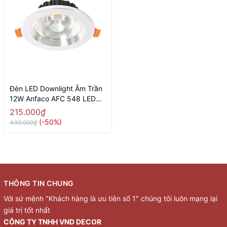
Đèn LED Downlight Âm Trần
12W Anfaco AFC 548 LED
12W
215.000₫
(-50%)
430.000₫
THÔNG TIN CHUNG
Với sứ mệnh "Khách hàng là ưu tiên số 1" chúng tôi luôn mạng lại
giá trị tốt nhất
CÔNG TY TNHH VND DECOR