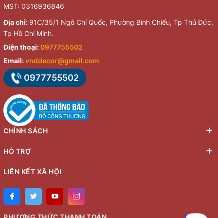
MST: 0316936846
Địa chỉ:
91C/35/1 Ngô Chí Quốc, Phường Bình Chiểu, Tp Thủ Đức,
Tp Hồ Chí Minh.
Điện thoại:
0977755502
Email:
vnddecor@gmail.com
0977755502
CHÍNH SÁCH
HỖ TRỢ
LIÊN KẾT XÃ HỘI
PHƯƠNG THỨC THANH TOÁN