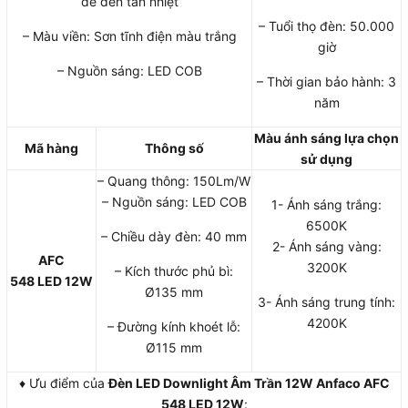
đế đèn tản nhiệt
– Tuổi thọ đèn: 50.000
– Màu viền: Sơn tĩnh điện màu trắng
giờ
– Nguồn sáng: LED COB
– Thời gian bảo hành: 3
năm
Màu ánh sáng lựa chọn
Mã hàng
Thông số
sử dụng
– Quang thông: 150Lm/W
– Nguồn sáng: LED COB
1- Ánh sáng trắng:
6500K
– Chiều dày đèn: 40 mm
2- Ánh sáng vàng:
AFC
3200K
– Kích thước phủ bì:
548
LED
12W
Ø135 mm
3- Ánh sáng trung tính:
4200K
– Đường kính khoét lỗ:
Ø115 mm
♦ Ưu điểm của
Đèn LED Downlight Âm Trần 12W Anfaco AFC
548 LED 12W
: