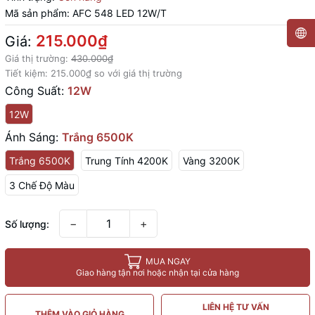
Mã sản phẩm:
AFC 548 LED 12W/T
215.000₫
Giá:
Giá thị trường:
430.000₫
Tiết kiệm:
215.000₫
so với giá thị trường
Công Suất:
12W
12W
Ánh Sáng:
Trắng 6500K
Trắng 6500K
Trung Tính 4200K
Vàng 3200K
3 Chế Độ Màu
−
+
Số lượng:
MUA NGAY
Giao hàng tận nơi hoặc nhận tại cửa hàng
LIÊN HỆ TƯ VẤN
THÊM VÀO GIỎ HÀNG