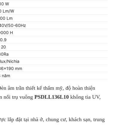
 10 W
00 Lm/W
000 Lm
240V/50-60Hz
0000 H
 0.9
: 20
 80Ra
elux/Nichia
136x190 mm
3 năm
èn âm trần thiết kế thẩm mỹ, độ hoàn thiện
n nổi trụ vuông
PSDLL136L10
không tia UV,
c lắp đặt tại nhà ở, chung cư, khách sạn, trung