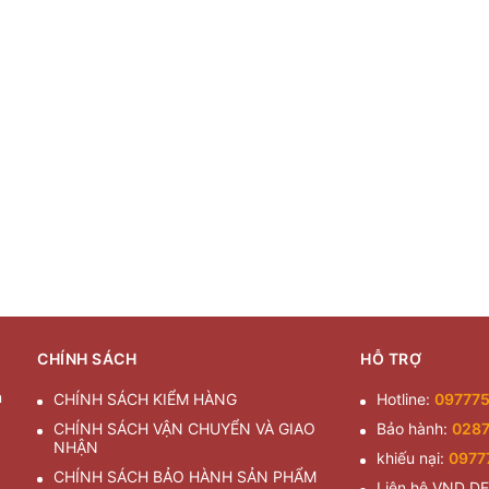
CHÍNH SÁCH
HỖ TRỢ
n
CHÍNH SÁCH KIỂM HÀNG
Hotline:
09777
CHÍNH SÁCH VẬN CHUYỂN VÀ GIAO
Bảo hành:
028
NHẬN
khiếu nại:
0977
CHÍNH SÁCH BẢO HÀNH SẢN PHẨM
Liên hệ VND D