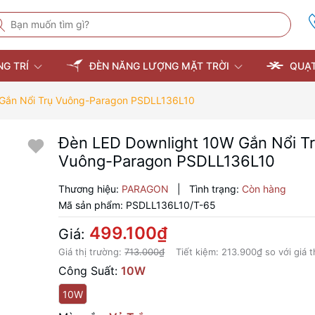
NG TRÍ
ĐÈN NĂNG LƯỢNG MẶT TRỜI
QUẠT
 Gắn Nổi Trụ Vuông-Paragon PSDLL136L10
Đèn LED Downlight 10W Gắn Nổi T
Vuông-Paragon PSDLL136L10
Thương hiệu:
PARAGON
|
Tình trạng:
Còn hàng
Mã sản phẩm:
PSDLL136L10/T-65
499.100₫
Giá:
Giá thị trường:
713.000₫
Tiết kiệm:
213.900₫
so với giá t
Công Suất:
10W
10W