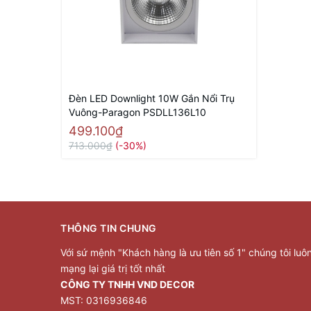
Đèn LED Downlight 10W Gắn Nổi Trụ
Vuông-Paragon PSDLL136L10
499.100₫
713.000₫
(-30%)
THÔNG TIN CHUNG
Với sứ mệnh "Khách hàng là ưu tiên số 1" chúng tôi luô
mạng lại giá trị tốt nhất
CÔNG TY TNHH VND DECOR
MST: 0316936846