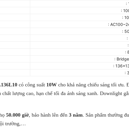
:
: 1
: 1
: AC100~
: 5
:
:
: Bridg
: 136x
: 
L136L10
có công suất
10W
cho khả năng chiếu sáng tối ưu. Đ
chất lượng cao, hạn chế tối đa ánh sáng xanh. Downlight gắ
thọ
50.000 giờ
, bảo hành lên đến
3 năm
. Sản phẩm thường đượ
hội trường,…