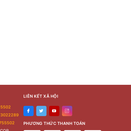
LIÊN KẾT XÃ HỘI
55502
73022289
755502
PHƯƠNG THỨC THANH TOÁN
ECOR