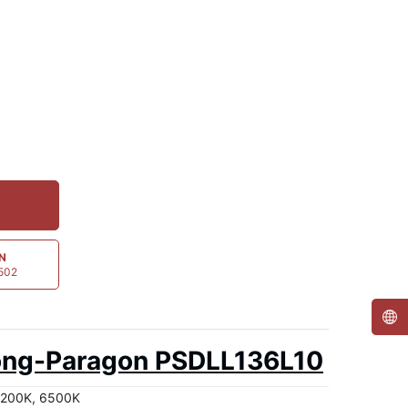
ẤN
5502
uông-Paragon PSDLL136L10
4200K, 6500K