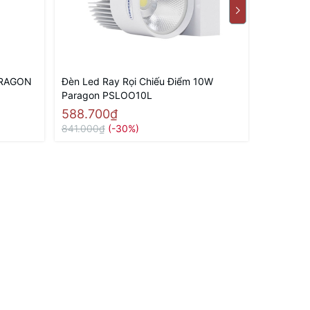
ARAGON
Đèn Led Ray Rọi Chiếu Điểm 10W
Đèn Led 
Paragon PSLOO10L
Paragon
588.700₫
828.00
841.000₫
(-30%)
1.183.00