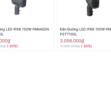
ờng LED IP66 150W PARAGON
Đèn Đường LED IP66 100W P
0L
PSTT100L
.000₫
3.056.000₫
000₫
(-30%)
4.366.000₫
(-30%)