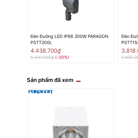
Đèn Đường LED IP66 200W PARAGON
Đèn Đư
PSTT200L
PSTT15
4.438.700₫
3.818
6.341.000₫
(-30%)
5.455.
Sản phẩm đã xem