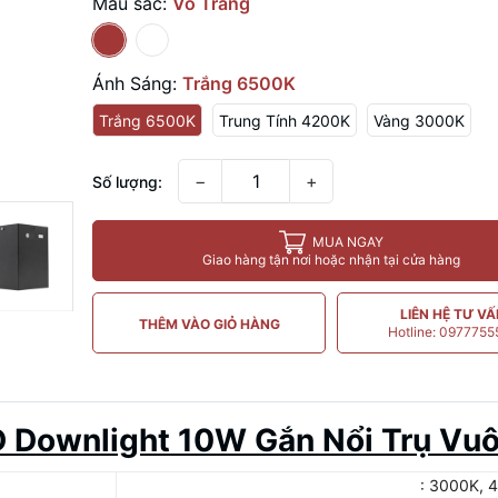
Màu sắc:
Vỏ Trắng
Ánh Sáng:
Trắng 6500K
Trắng 6500K
Trung Tính 4200K
Vàng 3000K
−
+
Số lượng:
MUA NGAY
Giao hàng tận nơi hoặc nhận tại cửa hàng
LIÊN HỆ TƯ V
THÊM VÀO GIỎ HÀNG
Hotline: 097775
ED Downlight 10W Gắn Nổi Trụ V
: 3000K, 