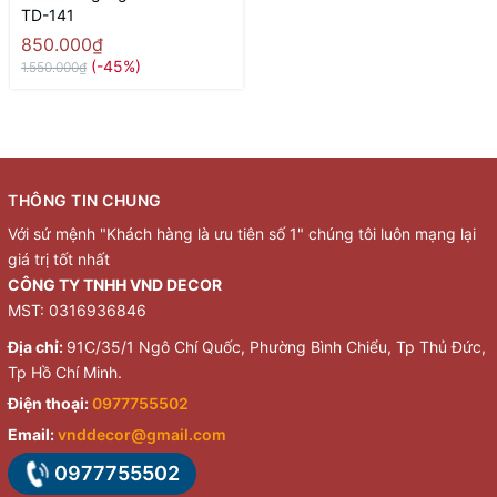
TD-141
850.000₫
(-45%)
1.550.000₫
THÔNG TIN CHUNG
Với sứ mệnh "Khách hàng là ưu tiên số 1" chúng tôi luôn mạng lại
giá trị tốt nhất
CÔNG TY TNHH VND DECOR
MST: 0316936846
Địa chỉ:
91C/35/1 Ngô Chí Quốc, Phường Bình Chiểu, Tp Thủ Đức,
Tp Hồ Chí Minh.
Điện thoại:
0977755502
Email:
vnddecor@gmail.com
0977755502