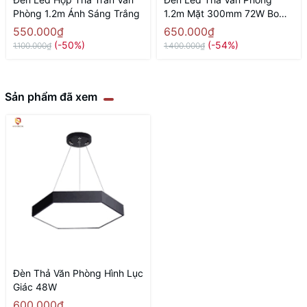
Phòng 1.2m Ánh Sáng Trắng
1.2m Mặt 300mm 72W Bo
Góc
550.000₫
650.000₫
(-50%)
(-54%)
1.100.000₫
1.400.000₫
Sản phẩm đã xem
Đèn Thả Văn Phòng Hình Lục
Giác 48W
600.000₫