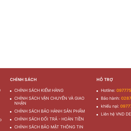
CHÍNH SÁCH
HỖ TRỢ
n
CHÍNH SÁCH KIỂM HÀNG
Hotline:
09777
CHÍNH SÁCH VẬN CHUYỂN VÀ GIAO
Bảo hành:
028
NHẬN
khiếu nại:
0977
CHÍNH SÁCH BẢO HÀNH SẢN PHẨM
Liên hệ VND D
CHÍNH SÁCH ĐỔI TRẢ - HOÀN TIỀN
p
CHÍNH SÁCH BẢO MẬT THÔNG TIN