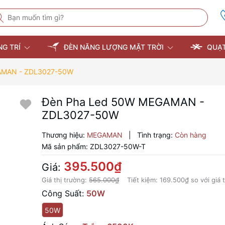
NG TRÍ
ĐÈN NĂNG LƯỢNG MẶT TRỜI
QUẠT
AMAN - ZDL3027-50W
Đèn Pha Led 50W MEGAMAN -
ZDL3027-50W
Thương hiệu:
MEGAMAN
|
Tình trạng:
Còn hàng
Mã sản phẩm:
ZDL3027-50W-T
395.500₫
Giá:
Giá thị trường:
565.000₫
Tiết kiệm:
169.500₫
so với giá 
Công Suất:
50W
50W