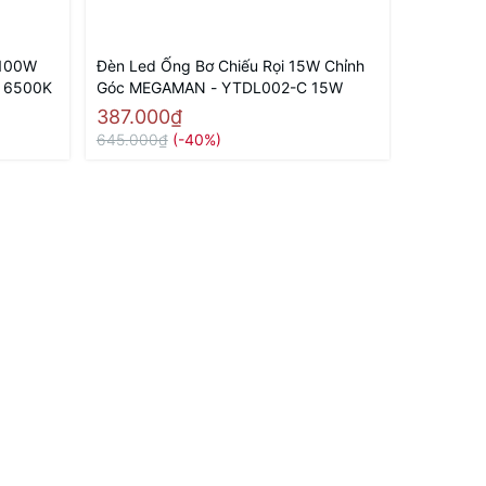
 100W
Đèn Led Ống Bơ Chiếu Rọi 15W Chỉnh
Đèn Led 
 6500K
Góc MEGAMAN - YTDL002-C 15W
Góc MEG
387.000₫
351.00
645.000₫
(-40%)
585.000