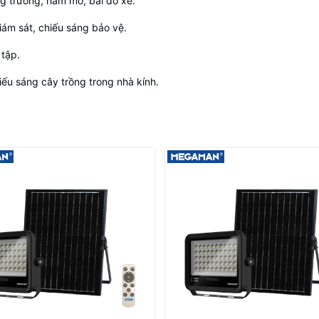
g trường, hầm mỏ, bãi đỗ xe.
iám sát, chiếu sáng bảo vệ.
 tập.
iếu sáng cây trồng trong nhà kính.