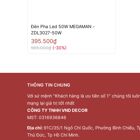
Đèn Pha Led 50W MEGAMAN -
ZDL3027-50W
395.500₫
565.000₫
(-30%)
THÔNG TIN CHUNG
Với sứ mệnh "Khách hàng là ưu tiên số 1" chúng tôi luô
mạng lại giá trị tốt nhất
CÔNG TY TNHH VND DECOR
MST: 0316936846
Địa chỉ:
91C/35/1 Ngô Chí Quốc, Phường Bình Chiểu, T
Thủ Đức, Tp Hồ Chí Minh.