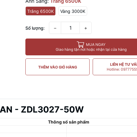
Ánh Sáng:
Trắng 6500K
Trắng 6500K
Vàng 3000K
−
+
Số lượng:
MUA NGAY
Giao hàng tận nơi hoặc nhận tại cửa hàng
LIÊN HỆ TƯ V
THÊM VÀO GIỎ HÀNG
Hotline: 097775
AN - ZDL3027-50W
Thông số sản phẩm