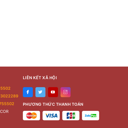
LIÊN KẾT XÃ HỘI
55502
73022289
755502
PHƯƠNG THỨC THANH TOÁN
ECOR