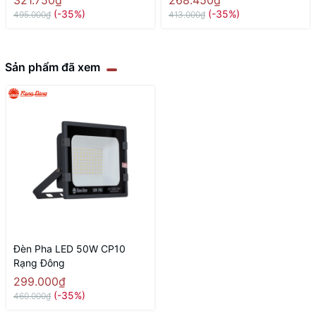
(-35%)
(-35%)
495.000₫
413.000₫
Sản phẩm đã xem
Đèn Pha LED 50W CP10
Rạng Đông
299.000₫
(-35%)
460.000₫