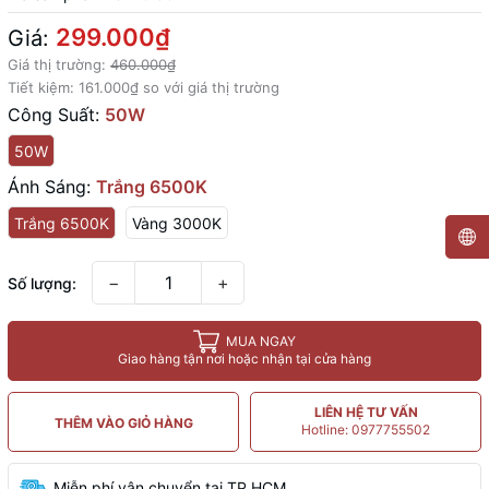
299.000₫
Giá:
Giá thị trường:
460.000₫
Tiết kiệm:
161.000₫
so với giá thị trường
Công Suất:
50W
50W
Ánh Sáng:
Trắng 6500K
Trắng 6500K
Vàng 3000K
−
+
Số lượng:
MUA NGAY
Giao hàng tận nơi hoặc nhận tại cửa hàng
LIÊN HỆ TƯ VẤN
THÊM VÀO GIỎ HÀNG
Hotline: 0977755502
Miễn phí vận chuyển tại TP.HCM