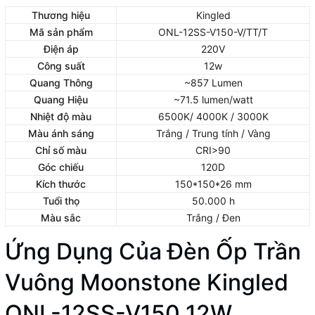
Thương hiệu
Kingled
Mã sản phẩm
ONL-12SS-V150-V/TT/T
Điện áp
220V
Công suất
12w
Quang Thông
~857 Lumen
Quang Hiệu
~71.5 lumen/watt
Nhiệt độ màu
6500K/ 4000K / 3000K
Màu ánh sáng
Trắng / Trung tính / Vàng
Chỉ số màu
CRI>90
Góc chiếu
120D
Kích thước
150*150*26 mm
Tuổi thọ
50.000 h
Màu sắc
Trắng / Đen
Ứng Dụng Của Đèn Ốp Trần
Vuông Moonstone Kingled
ONL-12SS-V150 12W