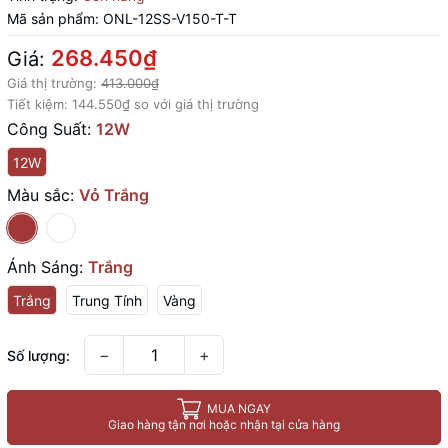
Mã sản phẩm:
ONL-12SS-V150-T-T
268.450₫
Giá:
Giá thị trường:
413.000₫
Tiết kiệm:
144.550₫
so với giá thị trường
Công Suất:
12W
12W
Màu sắc:
Vỏ Trắng
Ánh Sáng:
Trắng
Trắng
Trung Tính
Vàng
−
+
Số lượng:
MUA NGAY
Giao hàng tận nơi hoặc nhận tại cửa hàng