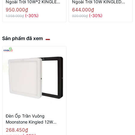
Ngoài Trời 10W*2 KINGLED
Ngoài Trời 10W KINGLED
LWA122
LWA121
950.000₫
644.000₫
(-30%)
(-30%)
1.358.000₫
920.000₫
Sản phẩm đã xem
Đèn Ốp Trần Vuông
Moonstone Kingled 12W
ONL-12SS-V150
268.450₫