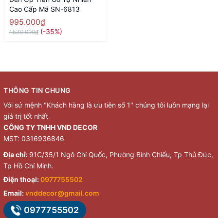
Cao Cấp Mã SN-6813
995.000₫
(-35%)
1.530.000₫
THÔNG TIN CHUNG
Với sứ mệnh "Khách hàng là ưu tiên số 1" chúng tôi luôn mạng lại
giá trị tốt nhất
CÔNG TY TNHH VND DECOR
MST: 0316936846
Địa chỉ:
91C/35/1 Ngô Chí Quốc, Phường Bình Chiểu, Tp Thủ Đức,
Tp Hồ Chí Minh.
Điện thoại:
0977755502
Email:
vnddecor@gmail.com
0977755502