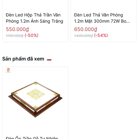
Đèn Led Hộp Thả Trần Văn
Đèn Led Thả Văn Phòng
Phòng 1.2m Ánh Sáng Trắng
1.2m Mặt 300mm 72W Bo
Góc
550.000₫
650.000₫
(-50%)
(-54%)
1.100.000₫
1.400.000₫
Sản phẩm đã xem
Đèn Ốp Trần Gỗ Tự Nhiên