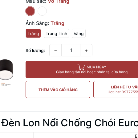
Màu sắc:
Vỏ Trắng
Ánh Sáng:
Trắng
Trắng
Trung Tính
Vàng
−
+
Số lượng:
MUA NGAY
Giao hàng tận nơi hoặc nhận tại cửa hàng
LIÊN HỆ TƯ V
THÊM VÀO GIỎ HÀNG
Hotline: 097775
 Đèn Lon Nổi Chống Chói Eur
E