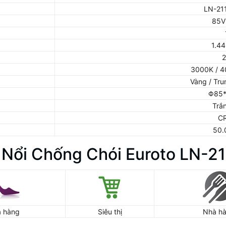
LN-211
85V
1.44
2
3000K / 4
Vàng / Tru
Φ85
Trắ
CR
50.
Nổi Chống Chói Euroto LN-2
 hàng
Siêu thị
Nhà h