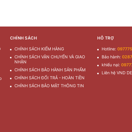
CHÍNH SÁCH
HỖ TRỢ
n
CHÍNH SÁCH KIỂM HÀNG
Hotline:
09777
CHÍNH SÁCH VẬN CHUYỂN VÀ GIAO
Bảo hành:
028
NHẬN
khiếu nại:
0977
CHÍNH SÁCH BẢO HÀNH SẢN PHẨM
Liên hệ VND D
CHÍNH SÁCH ĐỔI TRẢ - HOÀN TIỀN
p
CHÍNH SÁCH BẢO MẬT THÔNG TIN