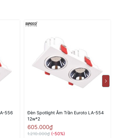
LA-556
Đèn Spotlight Âm Trần Euroto LA-554
Đèn Spotl
12w*2
18w
605.000₫
480.00
1.210.000₫
(-50%)
960.000