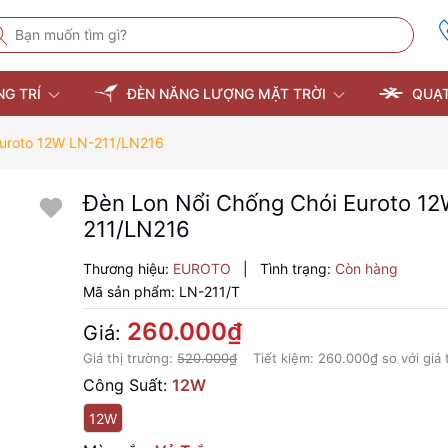
NG TRÍ
ĐÈN NĂNG LƯỢNG MẶT TRỜI
QUẠT
Euroto 12W LN-211/LN216
Đèn Lon Nổi Chống Chói Euroto 1
211/LN216
Thương hiệu:
EUROTO
|
Tình trạng:
Còn hàng
Mã sản phẩm:
LN-211/T
260.000₫
Giá:
Giá thị trường:
520.000₫
Tiết kiệm:
260.000₫
so với giá 
Công Suất:
12W
12W