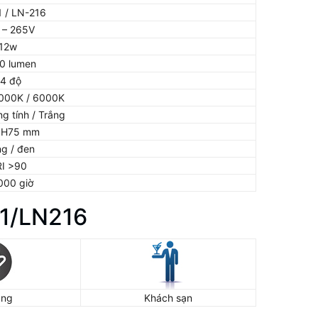
 / LN-216
 – 265V
12w
0 lumen
4 độ
000K / 6000K
ng tính / Trắng
*H75 mm
ng / đen
I >90
000 giờ
11/LN216
àng
Khách sạn