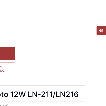
ẤN
5502
oto 12W LN-211/LN216
uroto