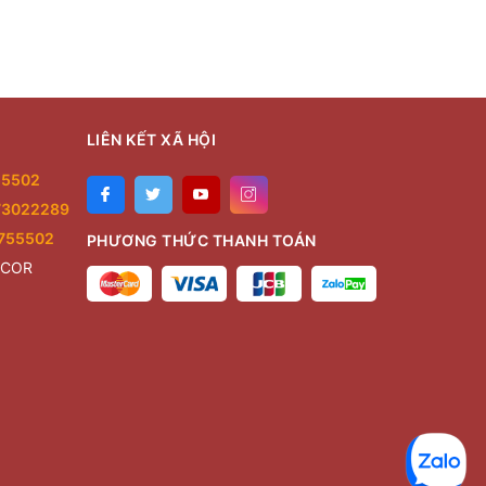
LIÊN KẾT XÃ HỘI
55502
73022289
755502
PHƯƠNG THỨC THANH TOÁN
ECOR