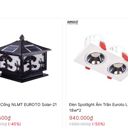
 Cổng NLMT EUROTO Solar-21
Đèn Spotlight Âm Trần Euroto 
18w*2
.500₫
940.000₫
000₫
(-45%)
1.880.000₫
(-50%)