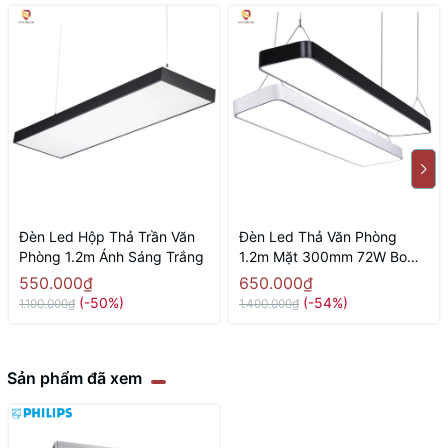
Đèn Led Hộp Thả Trần Văn
Đèn Led Thả Văn Phòng
Phòng 1.2m Ánh Sáng Trắng
1.2m Mặt 300mm 72W Bo
Góc
550.000₫
650.000₫
(-50%)
(-54%)
1.100.000₫
1.400.000₫
Sản phẩm đã xem