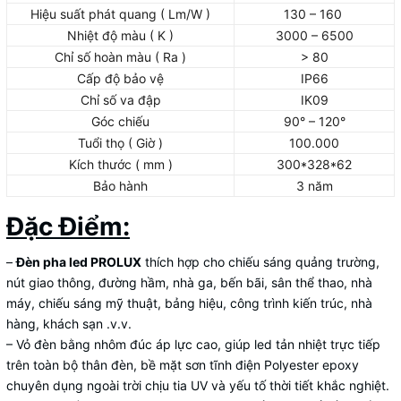
Hiệu suất phát quang ( Lm/W )
130 – 160
Nhiệt độ màu ( K )
3000 – 6500
Chỉ số hoàn màu ( Ra )
> 80
Cấp độ bảo vệ
IP66
Chỉ số va đập
IK09
Góc chiếu
90° – 120°
Tuổi thọ ( Giờ )
100.000
Kích thước ( mm )
300*328*62
Bảo hành
3 năm
Đặc Điểm:
–
Đèn pha led PROLUX
thích hợp cho chiếu sáng quảng trường,
nút giao thông, đường hầm, nhà ga, bến bãi, sân thể thao, nhà
máy, chiếu sáng mỹ thuật, bảng hiệu, công trình kiến trúc, nhà
hàng, khách sạn .v.v.
– Vỏ đèn bằng nhôm đúc áp lực cao, giúp led tản nhiệt trực tiếp
trên toàn bộ thân đèn, bề mặt sơn tĩnh điện Polyester epoxy
chuyên dụng ngoài trời chịu tia UV và yếu tố thời tiết khắc nghiệt.