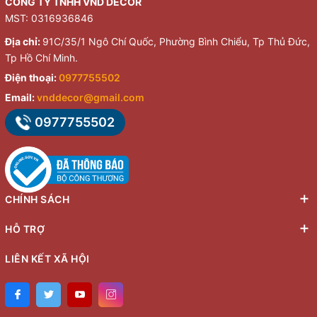
CÔNG TY TNHH VND DECOR
MST: 0316936846
Địa chỉ:
91C/35/1 Ngô Chí Quốc, Phường Bình Chiểu, Tp Thủ Đức,
Tp Hồ Chí Minh.
Điện thoại:
0977755502
Email:
vnddecor@gmail.com
0977755502
CHÍNH SÁCH
HỖ TRỢ
LIÊN KẾT XÃ HỘI