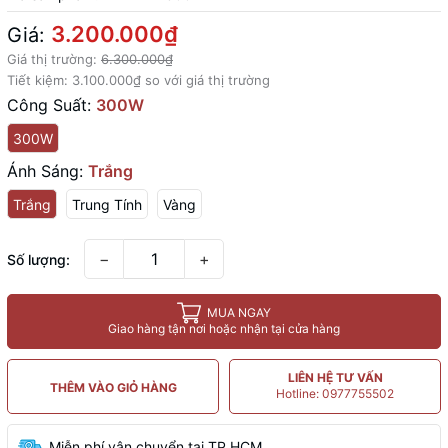
3.200.000₫
Giá:
Giá thị trường:
6.300.000₫
Tiết kiệm:
3.100.000₫
so với giá thị trường
Công Suất:
300W
300W
Ánh Sáng:
Trắng
Trắng
Trung Tính
Vàng
−
+
Số lượng:
MUA NGAY
Giao hàng tận nơi hoặc nhận tại cửa hàng
LIÊN HỆ TƯ VẤN
THÊM VÀO GIỎ HÀNG
Hotline: 0977755502
Miễn phí vận chuyển tại TP.HCM