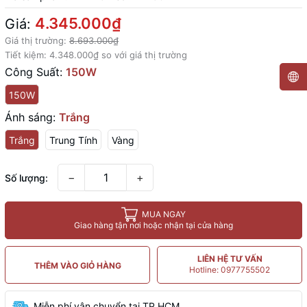
4.345.000₫
Giá:
Giá thị trường:
8.693.000₫
Tiết kiệm:
4.348.000₫
so với giá thị trường
Công Suất:
150W
150W
Ánh sáng:
Trắng
Trắng
Trung Tính
Vàng
−
+
Số lượng:
MUA NGAY
Giao hàng tận nơi hoặc nhận tại cửa hàng
LIÊN HỆ TƯ VẤN
THÊM VÀO GIỎ HÀNG
Hotline: 0977755502
Miễn phí vận chuyển tại TP.HCM