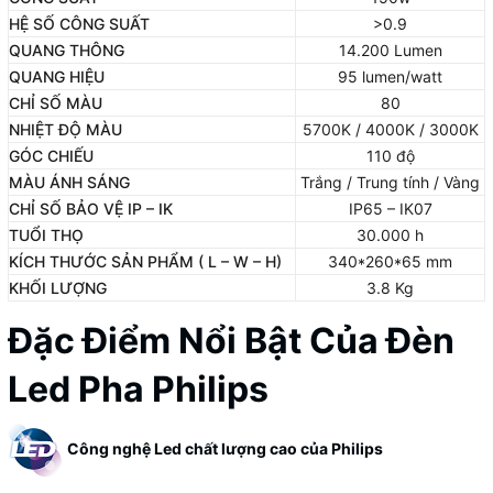
HỆ SỐ CÔNG SUẤT
>0.9
QUANG THÔNG
14.200 Lumen
QUANG HIỆU
95 lumen/watt
CHỈ SỐ MÀU
80
NHIỆT ĐỘ MÀU
5700K / 4000K / 3000K
GÓC CHIẾU
110 độ
MÀU ÁNH SÁNG
Trắng / Trung tính / Vàng
CHỈ SỐ BẢO VỆ IP – IK
IP65 – IK07
TUỔI THỌ
30.000 h
KÍCH THƯỚC SẢN PHẨM ( L – W – H)
340*260*65 mm
KHỐI LƯỢNG
3.8 Kg
Đặc Điểm Nổi Bật Của Đèn
Led Pha Philips
Công nghệ Led chất lượng cao của Philips