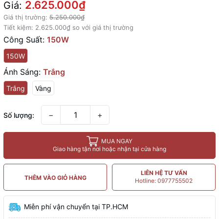
2.625.000₫
Giá:
Giá thị trường:
5.250.000₫
Tiết kiệm:
2.625.000₫
so với giá thị trường
Công Suất:
150W
150W
Ánh Sáng:
Trắng
Trắng
Vàng
−
+
Số lượng:
MUA NGAY
Giao hàng tận nơi hoặc nhận tại cửa hàng
LIÊN HỆ TƯ VẤN
THÊM VÀO GIỎ HÀNG
Hotline: 0977755502
Miễn phí vận chuyển tại TP.HCM