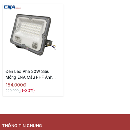
Đèn Led Pha 30W Siêu
Mỏng ENA Mẫu PHF Ánh
Sáng Trắng
154.000₫
(-30%)
220.000₫
THÔNG TIN CHUNG