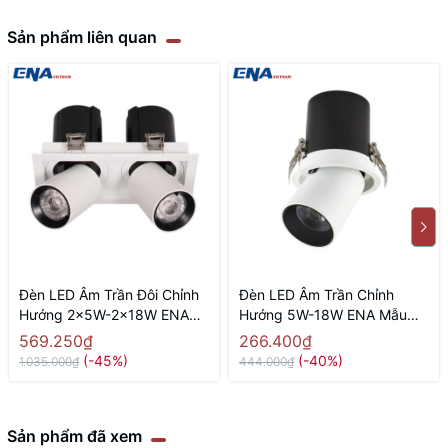
Sản phẩm liên quan
Đèn LED Âm Trần Đôi Chỉnh
Đèn LED Âm Trần Chỉnh
Hướng 2x5W-2x18W ENA
Hướng 5W-18W ENA Mẫu
Mẫu DCG
DCG
569.250₫
266.400₫
(-45%)
(-40%)
1.035.000₫
444.000₫
Sản phẩm đã xem