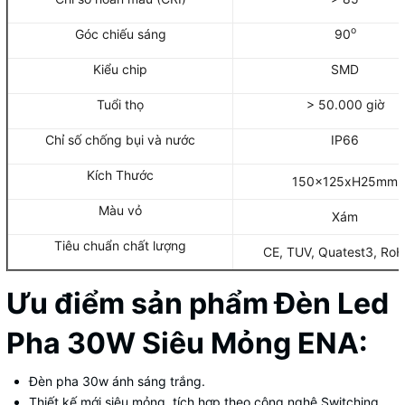
o
Góc chiếu sáng
90
Kiểu chip
SMD
Tuổi thọ
> 50.000 giờ
Chỉ số chống bụi và nước
IP66
Kích Thước
150x125xH25mm
Màu vỏ
Xám
Tiêu chuẩn chất lượng
CE, TUV, Quatest3, RoH
Ưu điểm sản phẩm Đèn Led
Pha 30W Siêu Mỏng ENA:
Đèn pha 30w ánh sáng trắng.
Thiết kế mới siêu mỏng, tích hợp theo công nghệ Switching.