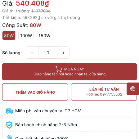
540.408₫
Giá:
Giá thị trường:
1.137.700₫
Tiết kiệm:
597.292₫
so với giá thị trường
Công Suất:
80W
80W
100W
150W
−
+
Số lượng:
MUA NGAY
Giao hàng tận nơi hoặc nhận tại cửa hàng
LIÊN HỆ TƯ VẤN
THÊM VÀO GIỎ HÀNG
Hotline: 0977755502
Miễn phí vận chuyển tại TP.HCM
Bảo hành chính hãng 2-3 Năm
Cam kết chính hãng 100%