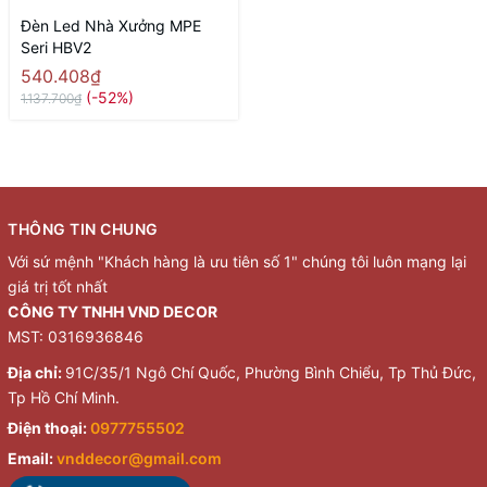
Đèn Led Nhà Xưởng MPE
Seri HBV2
540.408₫
(-52%)
1.137.700₫
THÔNG TIN CHUNG
Với sứ mệnh "Khách hàng là ưu tiên số 1" chúng tôi luôn mạng lại
giá trị tốt nhất
CÔNG TY TNHH VND DECOR
MST: 0316936846
Địa chỉ:
91C/35/1 Ngô Chí Quốc, Phường Bình Chiểu, Tp Thủ Đức,
Tp Hồ Chí Minh.
Điện thoại:
0977755502
Email:
vnddecor@gmail.com