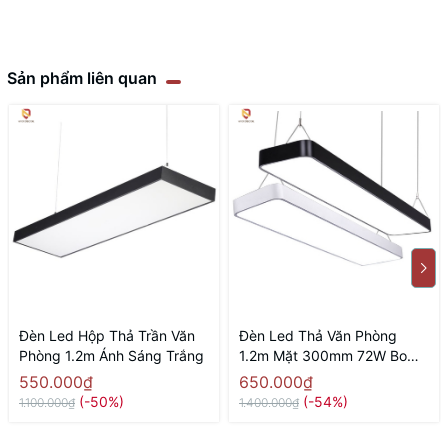
Sản phẩm liên quan
Đèn Led Hộp Thả Trần Văn
Đèn Led Thả Văn Phòng
Phòng 1.2m Ánh Sáng Trắng
1.2m Mặt 300mm 72W Bo
Góc
550.000₫
650.000₫
(-50%)
(-54%)
1.100.000₫
1.400.000₫