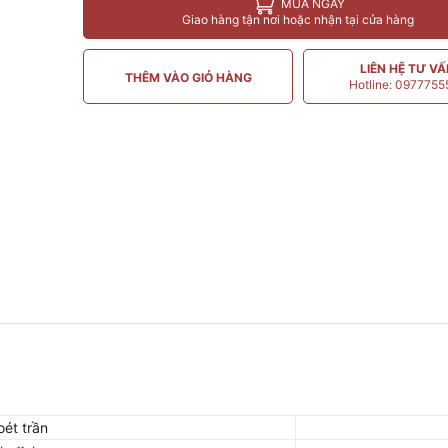
MUA NGAY
Giao hàng tận nơi hoặc nhận tại cửa hàng
LIÊN HỆ TƯ V
THÊM VÀO GIỎ HÀNG
Hotline: 097775
oét trần