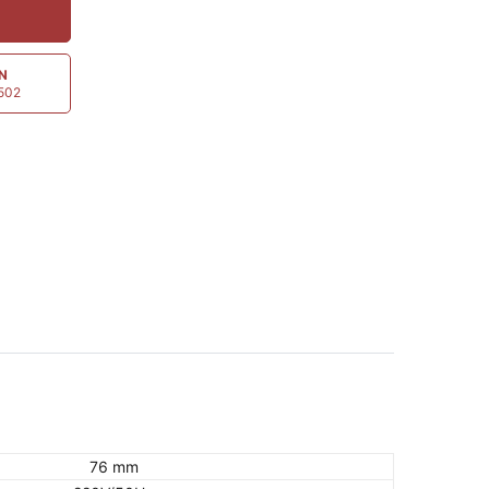
ẤN
5502
76 mm