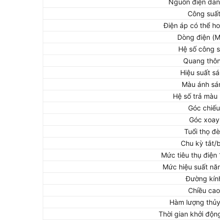
Nguồn điện dan
Công suấ
Điện áp có thể h
Dòng điện (
Hệ số công s
Quang thô
Hiệu suất s
Màu ánh sá
Hệ số trả màu 
Góc chiếu
Góc xoay
Tuổi thọ đ
Chu kỳ tắt/
Mức tiêu thụ điện
Mức hiệu suất nă
Đường kín
Chiều cao
Hàm lượng thủ
Thời gian khởi độn