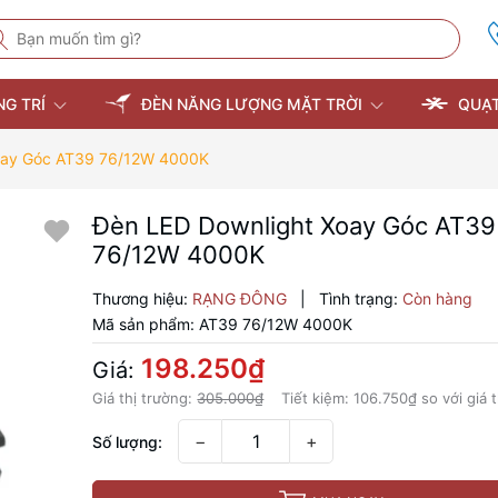
NG TRÍ
ĐÈN NĂNG LƯỢNG MẶT TRỜI
QUẠT
oay Góc AT39 76/12W 4000K
Đèn LED Downlight Xoay Góc AT39
76/12W 4000K
Thương hiệu:
RẠNG ĐÔNG
|
Tình trạng:
Còn hàng
Mã sản phẩm:
AT39 76/12W 4000K
198.250₫
Giá:
Giá thị trường:
305.000₫
Tiết kiệm:
106.750₫
so với giá 
−
+
Số lượng: