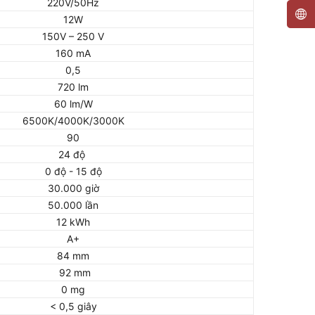
220V/50Hz
12W
150V – 250 V
160 mA
0,5
720 lm
60 lm/W
6500K/4000K/3000K
90
24 độ
0 độ - 15 độ
30.000 giờ
50.000 lần
12 kWh
A+
84 mm
92 mm
0 mg
< 0,5 giây