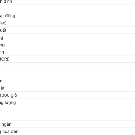
h định
t
oạt động
Max)
uất
ng
áng
ng
(CRI)
èn
bật
 1000 giờ
ng lượng
h
y ngân
g của đèn