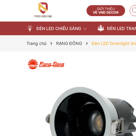
GIỚI THIỆU
VỀ VND DECOR
ĐÈN LED CHIẾU SÁNG
ĐÈN LED TRA
Trang chủ
RẠNG ĐÔNG
Đèn LED Downlight X