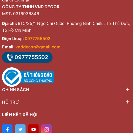
CÔNG TY TNHH VND DECOR
MST: 0316936846
Địa chỉ:
91C/35/1 Ngô Chí Quốc, Phường Bình Chiểu, Tp Thủ Đức,
Tp Hồ Chí Minh.
Điện thoại:
0977755502
Email:
vnddecor@gmail.com
0977755502
CHÍNH SÁCH
HỖ TRỢ
LIÊN KẾT XÃ HỘI