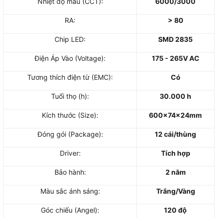
Nhiệt độ màu (CCT):
6000/3000
RA:
> 80
Chip LED:
SMD 2835
Điện Áp Vào (Voltage):
175 - 265V AC
Tương thích điện từ (EMC):
Có
Tuổi thọ (h):
30.000 h
Kích thước (Size):
600x74x24mm
Đóng gói (Package):
12 cái/thùng
Driver:
Tích hợp
Bảo hành:
2 năm
Màu sắc ánh sáng:
Trắng/Vàng
Góc chiếu (Angel):
120 độ