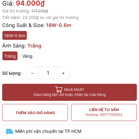
94.000₫
Giá:
Giá thị trường:
117.200₫
Tiết kiệm:
23.200₫
so với giá thị trường
Công Suất & Size:
18W-0.6m
18W-0.6m
Ánh Sáng:
Trắng
Trắng
Vàng
−
+
Số lượng:
MUA NGAY
Giao hàng tận nơi hoặc nhận tại cửa hàng
LIÊN HỆ TƯ VẤN
THÊM VÀO GIỎ HÀNG
Hotline: 0977755502
Miễn phí vận chuyển tại TP.HCM