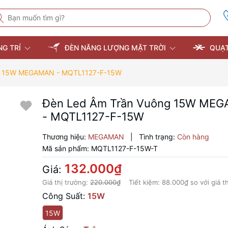
NG TRÍ
ĐÈN NĂNG LƯỢNG MẶT TRỜI
QUẠT
g 15W MEGAMAN - MQTL1127-F-15W
Đèn Led Âm Trần Vuông 15W ME
- MQTL1127-F-15W
Thương hiệu:
MEGAMAN
|
Tình trạng:
Còn hàng
Mã sản phẩm:
MQTL1127-F-15W-T
132.000₫
Giá:
Giá thị trường:
220.000₫
Tiết kiệm:
88.000₫
so với giá t
Công Suất:
15W
15W