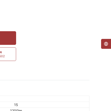
ẤN
5502
15
1200lm