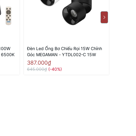
 100W
Đèn Led Ống Bơ Chiếu Rọi 15W Chỉnh
Đèn Led 
 6500K
Góc MEGAMAN - YTDL002-C 15W
Góc MEG
387.000₫
351.00
645.000₫
(-40%)
585.000