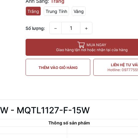
Ánh Sáng:
Trắng
Trắng
Trung Tính
Vàng
−
+
Số lượng:
MUA NGAY
Giao hàng tận nơi hoặc nhận tại cửa hàng
LIÊN HỆ TƯ V
THÊM VÀO GIỎ HÀNG
Hotline: 097775
5W - MQTL1127-F-15W
Thông số sản phẩm