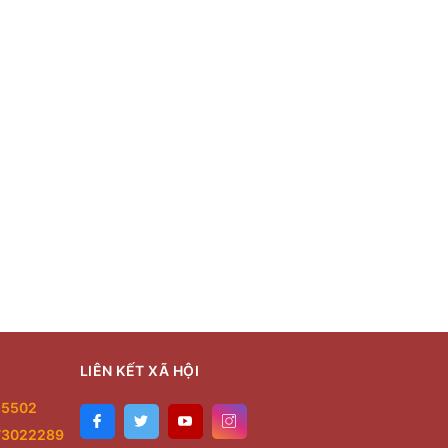
LIÊN KẾT XÃ HỘI
55502
73022289