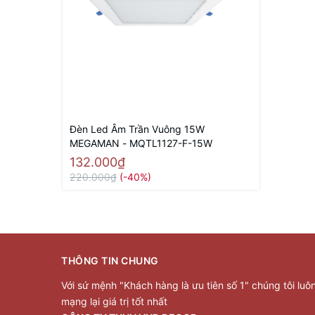
Đèn Led Âm Trần Vuông 15W
MEGAMAN - MQTL1127-F-15W
132.000₫
220.000₫
(-40%)
THÔNG TIN CHUNG
Với sứ mệnh "Khách hàng là ưu tiên số 1" chúng tôi luô
mạng lại giá trị tốt nhất