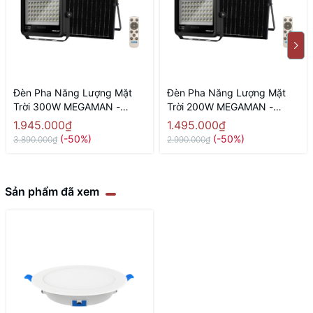
Đèn Pha Năng Lượng Mặt
Đèn Pha Năng Lượng Mặt
Trời 300W MEGAMAN -
Trời 200W MEGAMAN -
YTFL002SL 300W 6500K
YTFL002SL 200W 6500K
1.945.000₫
1.495.000₫
(-50%)
(-50%)
3.890.000₫
2.990.000₫
Sản phẩm đã xem