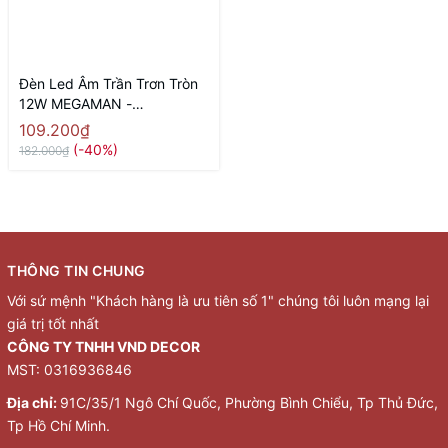
Đèn Led Âm Trần Trơn Tròn
12W MEGAMAN -
MQTL1127-Y-12W
109.200₫
(-40%)
182.000₫
THÔNG TIN CHUNG
Với sứ mệnh "Khách hàng là ưu tiên số 1" chúng tôi luôn mạng lại
giá trị tốt nhất
CÔNG TY TNHH VND DECOR
MST: 0316936846
Địa chỉ:
91C/35/1 Ngô Chí Quốc, Phường Bình Chiểu, Tp Thủ Đức,
Tp Hồ Chí Minh.