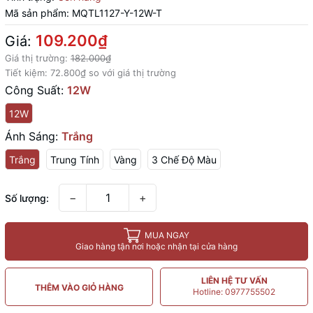
Mã sản phẩm:
MQTL1127-Y-12W-T
109.200₫
Giá:
Giá thị trường:
182.000₫
Tiết kiệm:
72.800₫
so với giá thị trường
Công Suất:
12W
12W
Ánh Sáng:
Trắng
Trắng
Trung Tính
Vàng
3 Chế Độ Màu
−
+
Số lượng:
MUA NGAY
Giao hàng tận nơi hoặc nhận tại cửa hàng
LIÊN HỆ TƯ VẤN
THÊM VÀO GIỎ HÀNG
Hotline: 0977755502