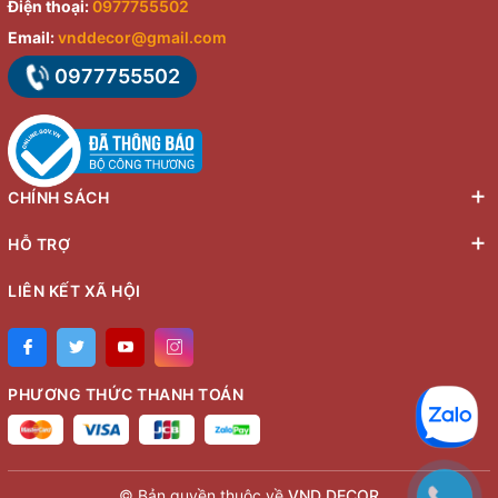
Điện thoại:
0977755502
Email:
vnddecor@gmail.com
0977755502
CHÍNH SÁCH
HỖ TRỢ
LIÊN KẾT XÃ HỘI
PHƯƠNG THỨC THANH TOÁN
© Bản quyền thuộc về
VND DECOR