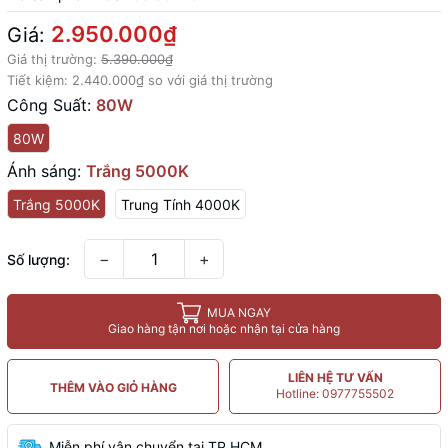
2.950.000₫
Giá:
Giá thị trường:
5.390.000₫
Tiết kiệm:
2.440.000₫
so với giá thị trường
Công Suất:
80W
80W
Ánh sáng:
Trắng 5000K
Trắng 5000K
Trung Tính 4000K
−
+
Số lượng:
MUA NGAY
Giao hàng tận nơi hoặc nhận tại cửa hàng
LIÊN HỆ TƯ VẤN
THÊM VÀO GIỎ HÀNG
Hotline: 0977755502
Miễn phí vận chuyển tại TP.HCM