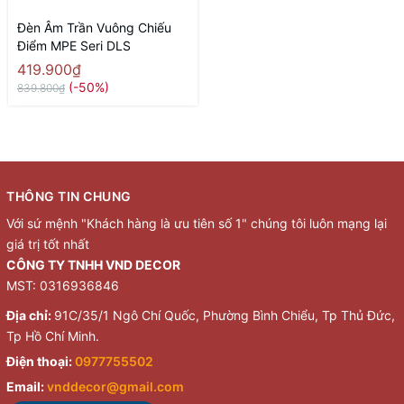
Đèn Âm Trần Vuông Chiếu
Điểm MPE Seri DLS
419.900₫
(-50%)
839.800₫
THÔNG TIN CHUNG
Với sứ mệnh "Khách hàng là ưu tiên số 1" chúng tôi luôn mạng lại
giá trị tốt nhất
CÔNG TY TNHH VND DECOR
MST: 0316936846
Địa chỉ:
91C/35/1 Ngô Chí Quốc, Phường Bình Chiểu, Tp Thủ Đức,
Tp Hồ Chí Minh.
Điện thoại:
0977755502
Email:
vnddecor@gmail.com