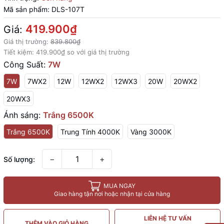
Mã sản phẩm:
DLS-107T
419.900₫
Giá:
Giá thị trường:
839.800₫
Tiết kiệm:
419.900₫
so với giá thị trường
Công Suất:
7W
7W
7WX2
12W
12WX2
12WX3
20W
20WX2
20WX3
Ánh sáng:
Trắng 6500K
Trắng 6500K
Trung Tính 4000K
Vàng 3000K
−
+
Số lượng:
MUA NGAY
Giao hàng tận nơi hoặc nhận tại cửa hàng
LIÊN HỆ TƯ VẤN
THÊM VÀO GIỎ HÀNG