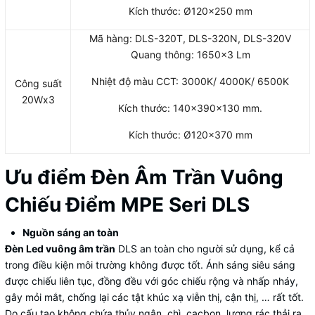
Kích thước: Ø120×250 mm
Mã hàng: DLS-320T, DLS-320N, DLS-320V
Quang thông: 1650×3 Lm
Nhiệt độ màu CCT: 3000K/ 4000K/ 6500K
Công suất
20Wx3
Kích thước: 140x390x130 mm.
Kích thước: Ø120×370 mm
Ưu điểm Đèn Âm Trần Vuông
Chiếu Điểm MPE Seri DLS
Nguồn sáng an toàn
Đèn Led vuông âm trần
DLS an toàn cho người sử dụng, kể cả
trong điều kiện môi trường không được tốt. Ánh sáng siêu sáng
được chiếu liên tục, đồng đều với góc chiếu rộng và nhấp nháy,
gây mỏi mắt, chống lại các tật khúc xạ viễn thị, cận thị, … rất tốt.
Do cấu tạo không chứa thủy ngân, chì, cacbon, lượng rác thải ra